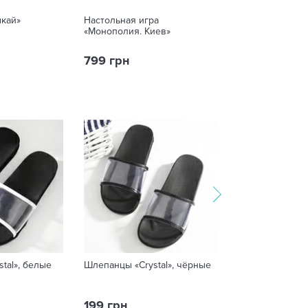
мкай»
Настольная игра
Набор наклеек
«Монополия. Киев»
799 грн
110 грн
tal», белые
Шлепанцы «Crystal», чёрные
Статуэтка суве
«Найкраща»
199 грн
380 грн