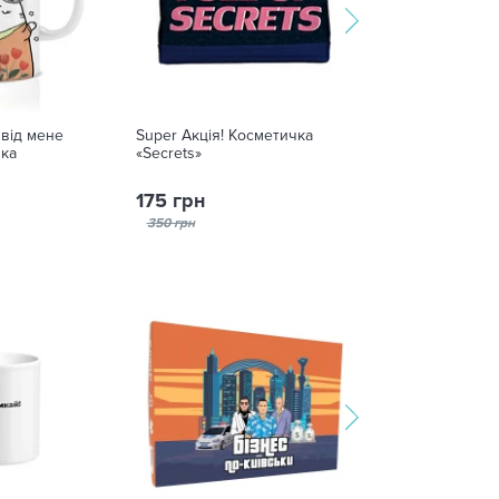
 від мене
Super Акція! Косметичка
Печенье с пре
шка
«Secrets»
«Кохаю»
175 грн
199 грн
350 грн