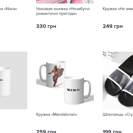
а «Nasa»
Чековая книжка «Незабутні
Кружка «Не ма
романтичні пригоди»
330 грн
249 грн
Кружка «Mandalorian»
Шлепанцы «Crys
259 грн
199 грн