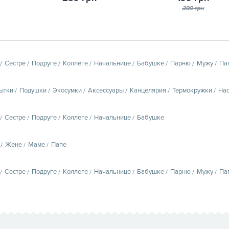
399 грн
Сестре
Подруге
Коллеге
Начальнице
Бабушке
Парню
Мужу
Па
ытки
Подушки
Экосумки
Аксессуары
Канцелярия
Термокружки
Нас
Сестре
Подруге
Коллеге
Начальнице
Бабушке
Жене
Маме
Папе
Сестре
Подруге
Коллеге
Начальнице
Бабушке
Парню
Мужу
Па