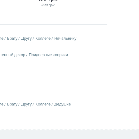
399 грн
пе
Брату
Другу
Коллеге
Начальнику
тенный декор
Придверные коврики
пе
Брату
Другу
Коллеге
Дедушке