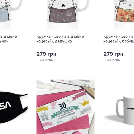
 від мене
Кружка «Сьо ти від мене
Кружка «Сьо ти
льник
хоцесь?», дедушка
хоцесь?», бабу
279 грн
279 грн
349 грн
349 грн