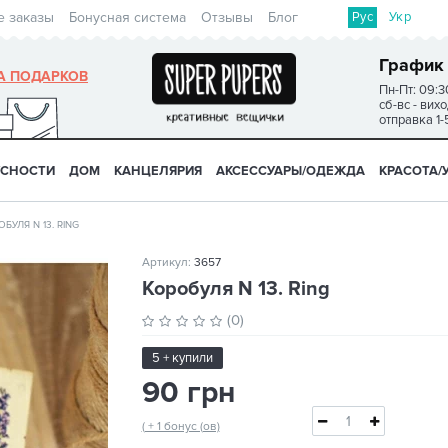
Рус
Укр
е заказы
Бонусная система
Отзывы
Блог
График
А ПОДАРКОВ
Пн-Пт: 09:3
сб-вс - вих
отправка 1-
УСНОСТИ
ДОМ
КАНЦЕЛЯРИЯ
АКСЕССУАРЫ/ОДЕЖДА
КРАСОТА/
ОБУЛЯ N 13. RING
Артикул:
3657
Коробуля N 13. Ring
(0)
5 + купили
90 грн
( + 1 бонус (ов)