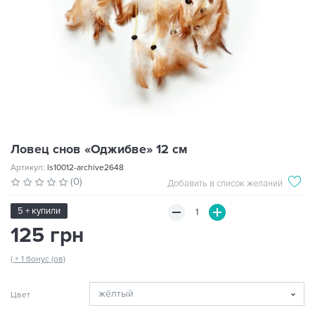
Ловец снов «Оджибве» 12 см
Артикул:
ls10012-archive2648
(0)
Добавить в список желаний
5 + купили
125 грн
( + 1 бонус (ов)
Цвет