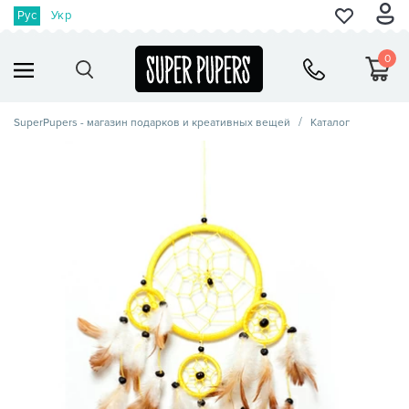
Рус
Укр
0
SuperPupers - магазин подарков и креативных вещей
Каталог