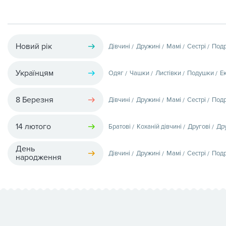
Новий рік
Дівчині
Дружині
Мамі
Сестрі
Подр
Українцям
Одяг
Чашки
Листівки
Подушки
Е
8 Березня
Дівчині
Дружині
Мамі
Сестрі
Подр
14 лютого
Братові
Коханій дівчині
Другові
Др
День
Дівчині
Дружині
Мамі
Сестрі
Подр
народження