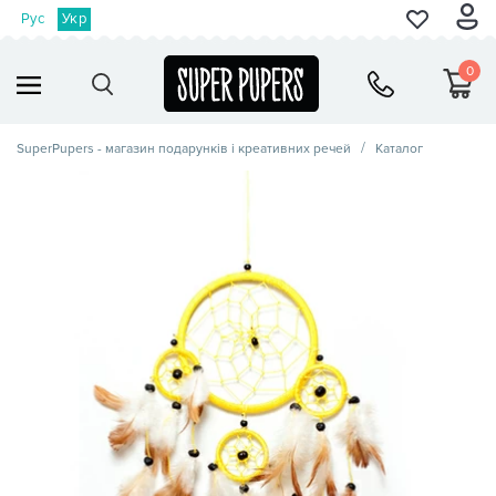
Рус
Укр
0
SuperPupers - магазин подарунків і креативних речей
Каталог