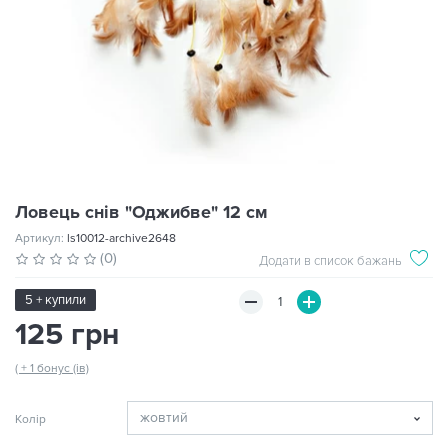
Ловець снів "Оджибве" 12 см
Артикул:
ls10012-archive2648
(0)
Додати в список бажань
5 + купили
125 грн
( + 1 бонус (ів)
Колір