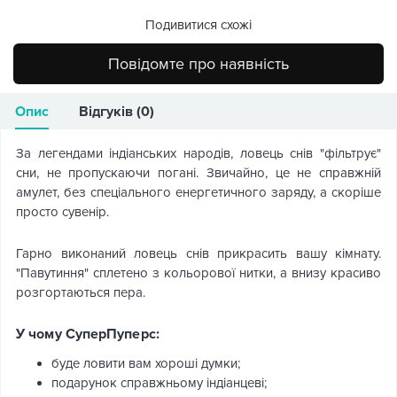
Подивитися схожі
Повідомте про наявність
Опис
Відгуків (0)
За легендами індіанських народів, ловець снів "фільтрує"
сни, не пропускаючи погані. Звичайно, це не справжній
амулет, без спеціального енергетичного заряду, а скоріше
просто сувенір.
Гарно виконаний ловець снів прикрасить вашу кімнату.
"Павутиння" сплетено з кольорової нитки, а внизу красиво
розгортаються пера.
У чому СуперПуперс:
буде ловити вам хороші думки;
подарунок справжньому індіанцеві;