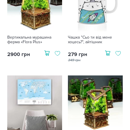
Вертикальна мурашина
Чашка "Сьо ти від мене
ферма «Flora Plus»
хоцесь?", айтішник
2900 грн
279 грн
349 грн