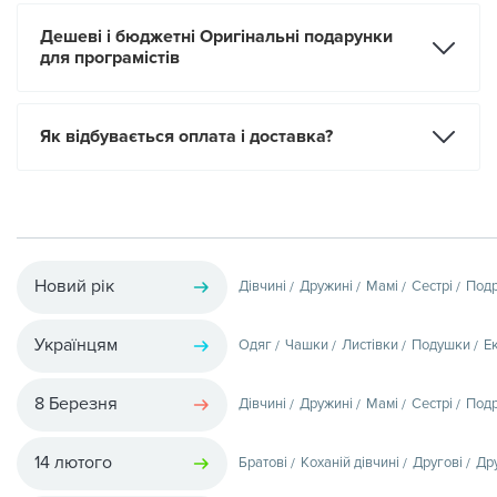
Дешеві і бюджетні Оригінальні подарунки
для програмістів
Як відбувається оплата і доставка?
Новий рік
Дівчині
Дружині
Мамі
Сестрі
Подр
Українцям
Одяг
Чашки
Листівки
Подушки
Е
8 Березня
Дівчині
Дружині
Мамі
Сестрі
Подр
14 лютого
Братові
Коханій дівчині
Другові
Др