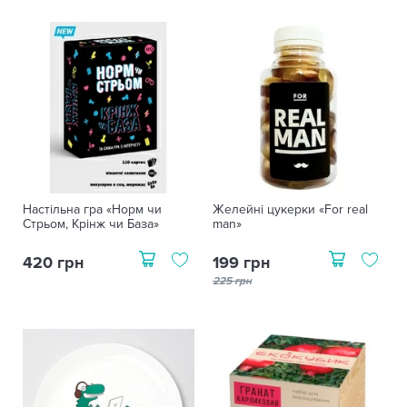
Настільна гра «Норм чи
Желейні цукерки «For real
Стрьом, Крінж чи База»
man»
420 грн
199 грн
225 грн