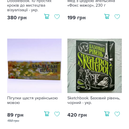
DoodleBook. 10 простих
Мед з цедрою апельсина
кроків до мистецтва
«Фокс мажор», 230 г
візуалізації - укр.
380 грн
199 грн
Пігулки щастя українською
Sketchbook. Базовий рівень,
мовою
чорний - укр.
89 грн
420 грн
150 грн