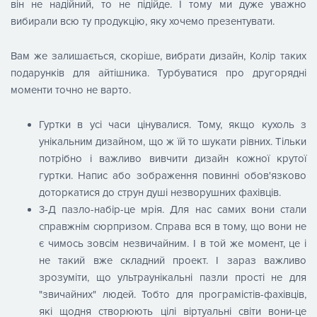
він не надійний, то не підійде. І тому ми дуже уважно
вибирали всю ту продукцію, яку хочемо презентувати.
Вам же залишається, скоріше, вибрати дизайн, Колір таких
подарунків для айтішника. Турбуватися про другорядні
моменти точно не варто.
Гуртки в усі часи цінувалися. Тому, якщо кухоль з
унікальним дизайном, що ж їй то шукати рівних. Тільки
потрібно і важливо вивчити дизайн кожної крутої
гуртки. Напис або зображення повинні обов'язково
доторкатися до струн душі незворушних фахівців.
3-Д пазло-набір-це мрія. Для нас самих вони стали
справжнім сюрпризом. Справа вся в тому, що вони не
є чимось зовсім незвичайним. І в той же момент, це і
не такий вже складний проект. І зараз важливо
зрозуміти, що ультраунікальні пазли прості не для
"звичайних" людей. Тобто для програмістів-фахівців,
які щодня створюють цілі віртуальні світи вони-це