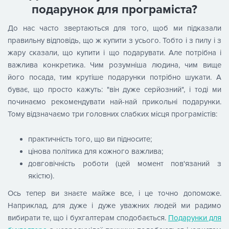
подарунок для програміста?
До нас часто звертаються для того, щоб ми підказали
правильну відповідь, що ж купити з усього. Тобто і з пилу і з
жару сказали, що купити і що подарувати. Але потрібна і
важлива конкретика. Чим розумніша людина, чим вище
його посада, тим крутіше подарунки потрібно шукати. А
буває, що просто кажуть: "він дуже серйозний", і тоді ми
починаємо рекомендувати най-най прикольні подарунки.
Тому відзначаємо три головних слабких місця програмістів:
практичність того, що ви підносите;
цінова політика для кожного важлива;
довговічність роботи (цей момент пов'язаний з
якістю).
Ось тепер ви знаєте майже все, і це точно допоможе.
Наприклад, для дуже і дуже уважних людей ми радимо
вибирати те, що і бухгалтерам сподобається.
Подарунки для