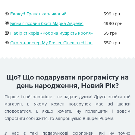
🎁
Екокуб Гранат карликовий
599 грн
🎁
Білий гіпсовий бюст Марка Аврелія
4990 грн
🎁
Набір стікерів «Робоча мудрість кроля»
55 грн
🎁
Скретч-постер My Poster, Cinema edition
550 грн
Що? Що подарувати програмісту на
день народження, Новий Рік?
Перше і найголовніше - не падати духом! Друге-знайти той
магазин, в якому кожен подарунок має всі шанси
сподобатися. І, якщо хочете, ну полегшити і зовсім
спростити собі життя, то запрошуємо в Super Pupers.
У нас є такі подарункові сюрпризи, які ну точно