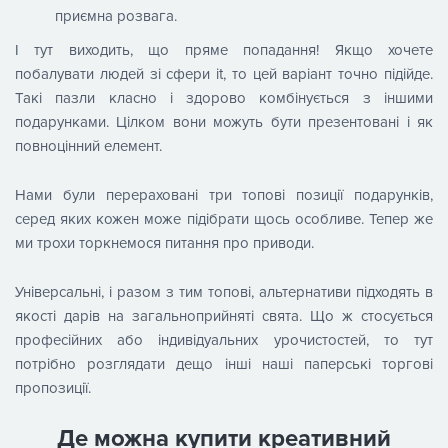
приємна розвага.
І тут виходить, що пряме попадання! Якщо хочете
побалувати людей зі сфери it, то цей варіант точно підійде.
Такі пазли класно і здорово комбінується з іншими
подарунками. Цілком вони можуть бути презентовані і як
повноцінний елемент.
Нами були перераховані три топові позиції подарунків,
серед яких кожен може підібрати щось особливе. Тепер же
ми трохи торкнемося питання про приводи.
Універсальні, і разом з тим топові, альтернативи підходять в
якості дарів на загальноприйняті свята. Що ж стосується
професійних або індивідуальних урочистостей, то тут
потрібно розглядати дещо інші наші паперські торгові
пропозиції.
Де можна купити креативний