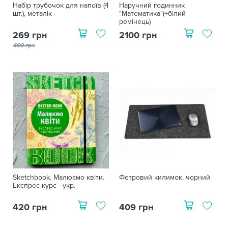
Набір трубочок для напоїв (4
Наручний годинник
шт.), металік
"Математика"(+білий
ремінець)
269 грн
2100 грн
400 грн
Sketchbook. Малюємо квіти.
Фетровий килимок, чорний
Експрес-курс - укр.
420 грн
409 грн