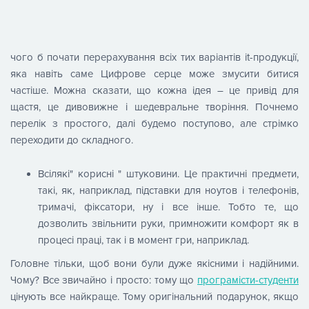
чого б почати перерахування всіх тих варіантів it-продукції,
яка навіть саме Цифрове серце може змусити битися
частіше. Можна сказати, що кожна ідея – це привід для
щастя, це дивовижне і шедевральне творіння. Почнемо
перелік з простого, далі будемо поступово, але стрімко
переходити до складного.
Всілякі" корисні " штуковини. Це практичні предмети,
такі, як, наприклад, підставки для ноутов і телефонів,
тримачі, фіксатори, ну і все інше. Тобто те, що
дозволить звільнити руки, примножити комфорт як в
процесі праці, так і в момент гри, наприклад.
Головне тільки, щоб вони були дуже якісними і надійними.
Чому? Все звичайно і просто: тому що
програмісти-студенти
цінують все найкраще. Тому оригінальний подарунок, якщо