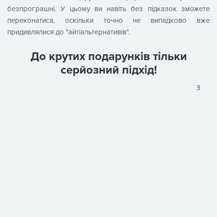
безпрограшні. У цьому ви навіть без підказок зможете
переконатися, оскільки точно не випадково вже
придивлялися до "айтіальтернативів".
До крутих подарунків тільки
серйозний підхід!
​З