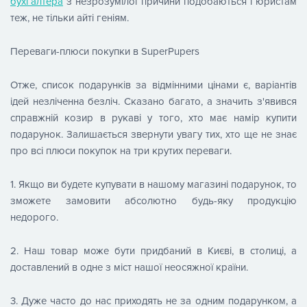
бухгалтера
з незрозумілої причини подобаються і юристам
теж, не тільки айті геніям.
Переваги-плюси покупки в SuperPupers
Отже, список подарунків за відмінними цінами є, варіантів
ідей незліченна безліч. Сказано багато, а значить з'явився
справжній козир в рукаві у того, хто має намір купити
подарунок. Залишається звернути увагу тих, хто ще не знає
про всі плюси покупок на три крутих переваги.
1. Якщо ви будете купувати в нашому магазині подарунок, то
зможете замовити абсолютно будь-яку продукцію
недорого.
2. Наш товар може бути придбаний в Києві, в столиці, а
доставлений в одне з міст нашої неосяжної країни.
3. Дуже часто до нас приходять не за одним подарунком, а