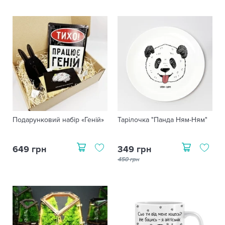
Подарунковий набір «Геній»
Тарілочка "Панда Ням-Ням"
649 грн
349 грн
450 грн