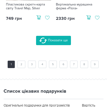
Пластикова скретч-карта
Вертикальна мурашина
світу Travel Map, Silver
ферма «Flora»
749 грн
2330 грн
Показати ще
1
2
3
4
5
6
7
8
9
Список цікавих подарунків
Оригінальні подарунки для програмістів
Вартість