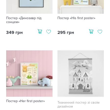
Постер «Динозавр під
Постер «His first poster»
сонцем»
349 грн
295 грн
Постер «Her first poster»
Тканинний постер зі своїм
дизайном