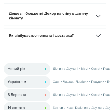
Дешеві і бюджетні Декор на стіну в дитячу
кімнату
Як відбувається оплата і доставка?
Новий рік
Дівчині
Дружині
Мамі
Сестрі
Подр
Українцям
Одяг
Чашки
Листівки
Подушки
Е
8 Березня
Дівчині
Дружині
Мамі
Сестрі
Подр
14 лютого
Братові
Коханій дівчині
Другові
Др