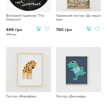
Вініловий годинник "The
Тканинний постер «До нашої
Simpsons"
ери»
499 грн
760 грн
650 грн
Постер «Жирафіки»
Постер «Динозавр»