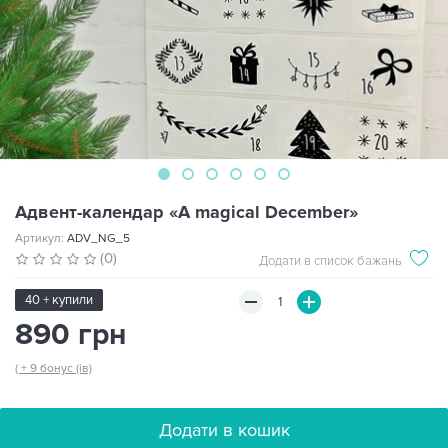
Адвент-календар «A magical December»
Артикул:
ADV_NG_5
(0)
Додати в список бажань
40 + купили
890 грн
( + 9 бонус (ів)
Додати в кошик