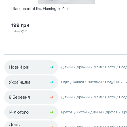
Шльопанці «Lilac Flamingo», білі
199 грн
450 грн
Новий рік
Дівчині
Дружині
Мамі
Сестрі
Подр
Українцям
Одяг
Чашки
Листівки
Подушки
Е
8 Березня
Дівчині
Дружині
Мамі
Сестрі
Подр
14 лютого
Братові
Коханій дівчині
Другові
Др
День