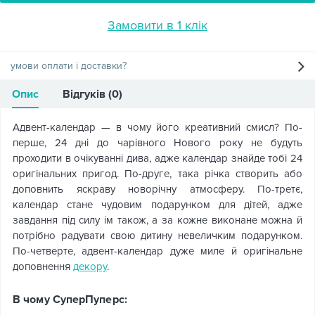
Замовити в 1 клік
умови оплати і доставки?
Опис
Відгуків (0)
Адвент-календар — в чому його креативний смисл? По-
перше, 24 дні до чарівного Нового року не будуть
проходити в очікуванні дива, адже календар знайде тобі 24
оригінальних пригод. По-друге, така річка створить або
доповнить яскраву новорічну атмосферу. По-третє,
календар стане чудовим подарунком для дітей, адже
завдання під силу ім також, а за кожне виконане можна й
потрібно радувати свою дитину невеличким подарунком.
По-четверте, адвент-календар дуже миле й оригінальне
доповнення
декору
.
В чому СуперПуперс: