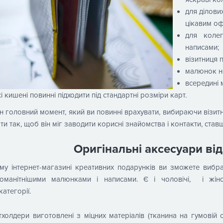
для ділови
цікавим о
для коле
написами;
візитниця п
малюнок не
всередині м
сі кишені повинні підходити під стандартні розміри карт.
 головний момент, який ви повинні врахувати, вибираючи візит
ти так, щоб він міг заводити корисні знайомства і контакти, став
Оригінальні аксесуари ві
у інтернет-магазині креативних подарунків ви зможете вибрат
номанітнішими малюнками і написами. Є і чоловічі, і жіноч
категорії.
тхолдери виготовлені з міцних матеріалів (тканина на гумовій 