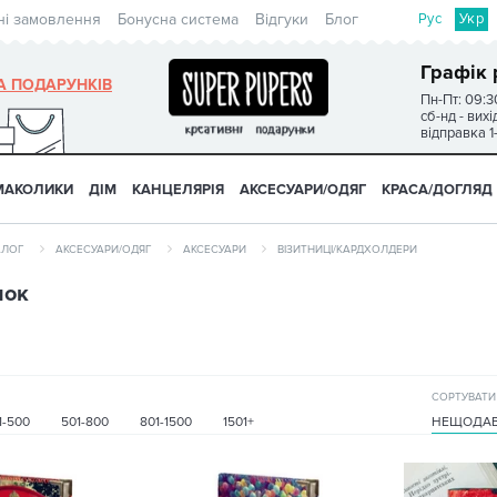
Рус
Укр
ні замовлення
Бонусна система
Відгуки
Блог
Графік 
А ПОДАРУНКІВ
Пн-Пт: 09:3
сб-нд - вих
відправка 1
МАКОЛИКИ
ДІМ
КАНЦЕЛЯРІЯ
АКСЕСУАРИ/ОДЯГ
КРАСА/ДОГЛЯД
АЛОГ
АКСЕСУАРИ/ОДЯГ
АКСЕСУАРИ
ВІЗИТНИЦІ/КАРДХОЛДЕРИ
нок
СОРТУВАТИ
1-500
501-800
801-1500
1501+
НЕЩОДАВ