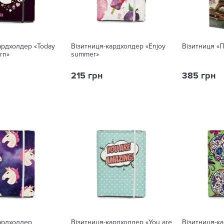
ардхолдер «Today
Візитниця-кардхолдер «Enjoy
Візитниця «
orn»
summer»
215 грн
385 грн
ардхолдер
Візитниця-кардхолдер «You are
Візитниця-ка