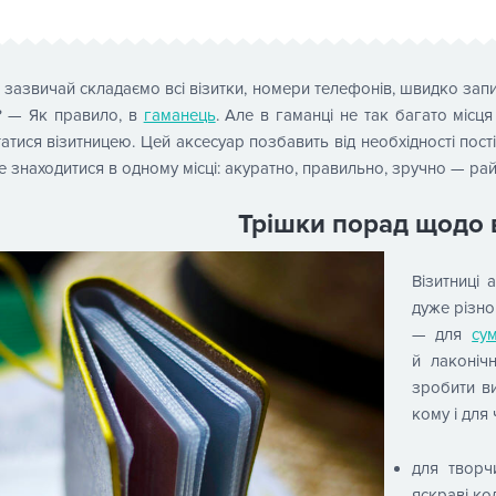
 зазвичай складаємо всі візитки, номери телефонів, швидко запи
? — Як правило, в
гаманець
. Але в гаманці не так багато місц
атися візитницею. Цей аксесуар позбавить від необхідності пост
е знаходитися в одному місці: акуратно, правильно, зручно — рай
Трішки порад щодо 
Візитниці 
дуже різно
— для
су
й лаконіч
зробити ви
кому і для
для творч
яскраві ко