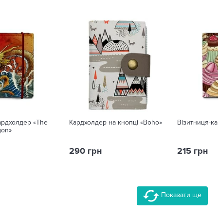
ардхолдер «The
Кардхолдер на кнопці «Boho»
Візитниця-к
gon»
290 грн
215 грн
Показати ще