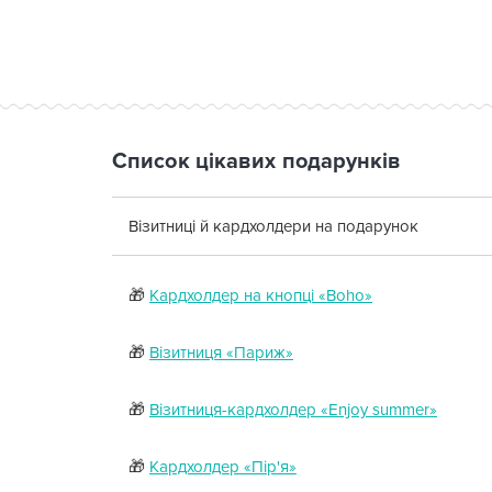
Список цікавих подарунків
Візитниці й кардхолдери на подарунок
🎁
Кардхолдер на кнопці «Boho»
🎁
Візитниця «Париж»
🎁
Візитниця-кардхолдер «Enjoy summer»
🎁
Кардхолдер «Пір'я»