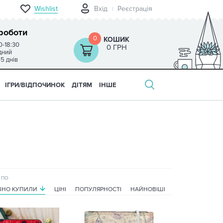
Wishlist
Вхід
Реєстрація
роботи
0
КОШИК
0-18:30
0 ГРН
ідний
-5 днів
ІГРИ/ВІДПОЧИНОК
ДІТЯМ
ІНШЕ
 ПО
НО КУПИЛИ
ЦІНІ
ПОПУЛЯРНОСТІ
НАЙНОВІШІ