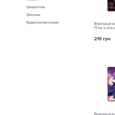
Шкарпетки
Запонки
Краватки/метелики
Візитниця-к
I'll be a unic
215 грн
Візитниця-к