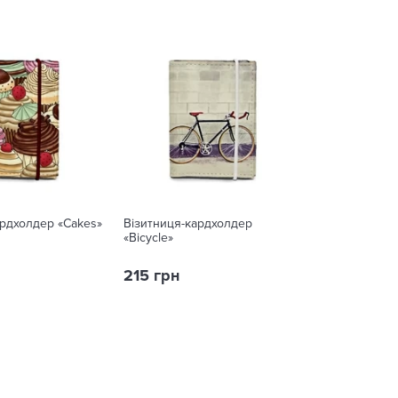
ардхолдер «Cakes»
Візитниця-кардхолдер
«Bicycle»
215 грн