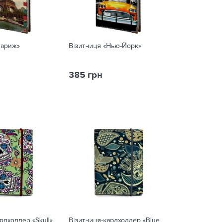
Париж»
Візитниця «Нью-Йорк»
385 грн
рдхолдер «Skull»
Візитниця-кардхолдер «Blue