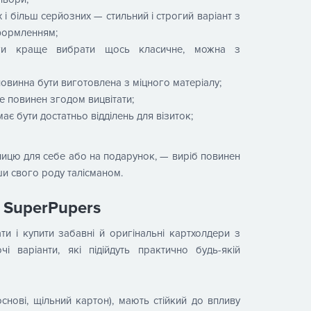
х і більш серйозних — стильний і строгий варіант з
формленням;
ги краще вибрати щось класичне, можна з
овинна бути виготовлена ​​з міцного матеріалу;
 повинен згодом вицвітати;
ає бути достатньо відділень для візиток;
ницю для себе або на подарунок, — виріб повинен
ши свого роду талісманом.
д SuperPupers
и і купити забавні й оригінальні картхолдери з
і варіанти, які підійдуть практично будь-якій
основі, щільний картон), мають стійкий до впливу