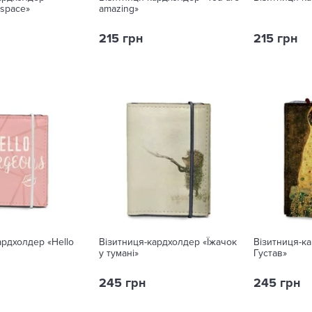
 space»
amazing»
215 грн
215 грн
ардхолдер «Hello
Візитниця-кардхолдер «Їжачок
Візитниця-ка
у тумані»
Густав»
245 грн
245 грн