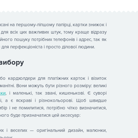
сані на першому-ліпшому папірці, картки знижок і
я для всіх цих важливих штук, тому краще відразу
ійного пошуку потрібних телефонів і адрес, так як
 для перфекціоніста і просто ділової людини.
вибору
або кардхолдери для платіжних карток і візиток
манітні. Вони можуть бути різного розміру: великі
мки
, і маленькі, так звані, кишенькові. Є суворі
ні, а є яскраві і різнокольорові. Щоб швидше
бір і не помилитися, потрібно чітко визначитися,
 чого буде призначатися цей аксесуар:
их і веселих — оригінальний дизайн, малюнки,
льори;