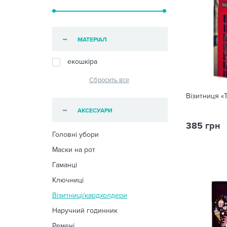
МАТЕРІАЛ
екошкіра
Сбросить все
Візитниця «
АКСЕСУАРИ
385 грн
Головні убори
Маски на рот
Гаманці
Ключниці
Візитниці/кардхолдери
Наручний годинник
Ремені