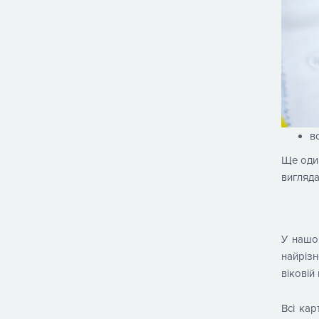
в
Ще один
вигляда
У нашом
найріз
віковій 
Всі кар