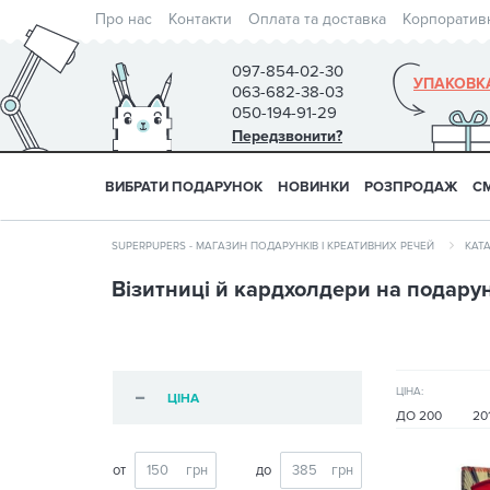
Про нас
Контакти
Оплата та доставка
Корпоратив
097-854-02-30
УПАКОВК
063-682-38-03
050-194-91-29
Передзвонити?
ВИБРАТИ ПОДАРУНОК
НОВИНКИ
РОЗПРОДАЖ
С
SUPERPUPERS - МАГАЗИН ПОДАРУНКІВ І КРЕАТИВНИХ РЕЧЕЙ
КАТ
Візитниці й кардхолдери на подару
ЦІНА:
ЦІНА
ДО 200
20
от
до