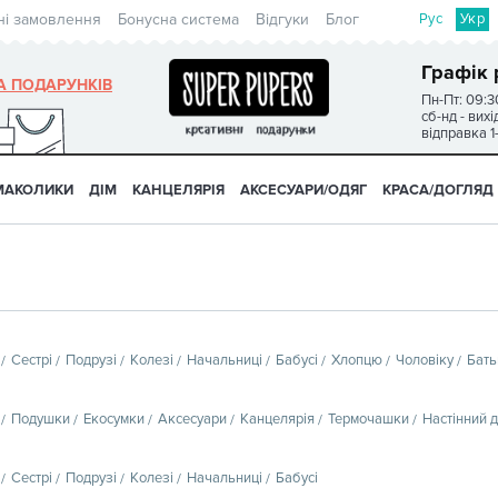
Рус
Укр
ні замовлення
Бонусна система
Відгуки
Блог
Графік 
А ПОДАРУНКІВ
Пн-Пт: 09:3
сб-нд - вих
відправка 1
МАКОЛИКИ
ДІМ
КАНЦЕЛЯРІЯ
АКСЕСУАРИ/ОДЯГ
КРАСА/ДОГЛЯД
Сестрі
Подрузі
Колезі
Начальниці
Бабусі
Хлопцю
Чоловіку
Бать
Подушки
Екосумки
Аксесуари
Канцелярія
Термочашки
Настінний 
Сестрі
Подрузі
Колезі
Начальниці
Бабусі