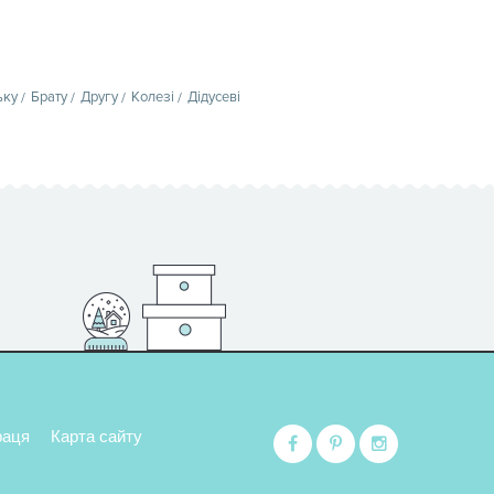
ьку
Брату
Другу
Колезі
Дідусеві
раця
Карта сайту