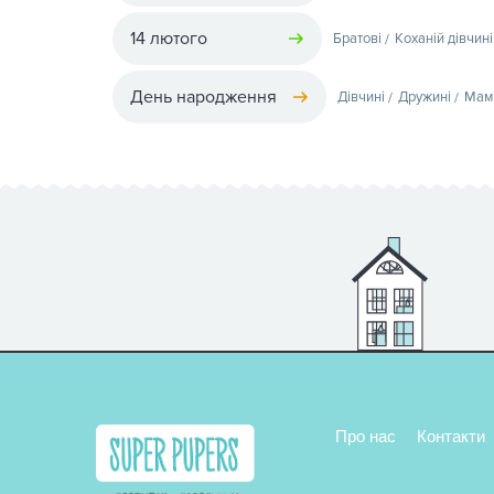
14 лютого
Братові
Коханій дівчині
День народження
Дівчині
Дружині
Мам
Про нас
Контакти