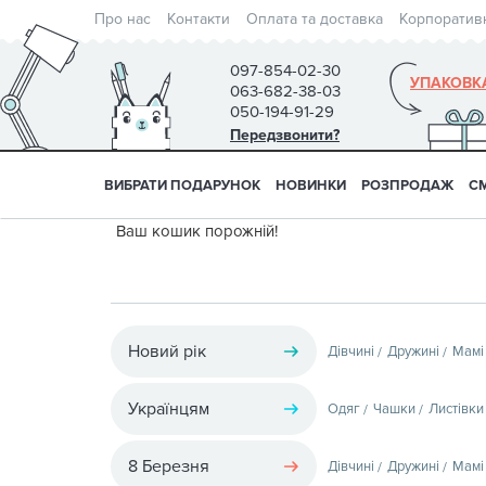
Про нас
Контакти
Оплата та доставка
Корпоратив
097-854-02-30
УПАКОВК
063-682-38-03
050-194-91-29
Передзвонити?
ВИБРАТИ ПОДАРУНОК
НОВИНКИ
РОЗПРОДАЖ
С
Ваш кошик порожній!
Новий рік
Дівчині
Дружині
Мамі
Українцям
Одяг
Чашки
Листівки
8 Березня
Дівчині
Дружині
Мамі