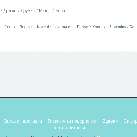
Другові
Дружині
Матері
Татові
і
Сестрі
Подрузі
Колезі
Начальниці
Бабусі
Хлопцю
Чоловіку
Бат
Оплата і доставка
Гарантія та повернення
Відгуки
Співп
Карта доставки