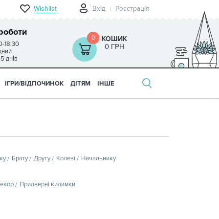
Wishlist
Вхід
Реєстрація
роботи
0
КОШИК
0-18:30
0 ГРН
ідний
-5 днів
ІГРИ/ВІДПОЧИНОК
ДІТЯМ
ІНШЕ
ку
Брату
Другу
Колезі
Начальнику
декор
Придверні килимки