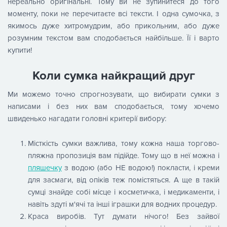
нереально оригінальні. Тому ви не зупинитеся до того
моменту, поки не перечитаєте всі тексти. І одна сумочка, з
якимось дуже хитромудрим, або прикольним, або дуже
розумним текстом вам сподобається найбільше. Її і варто
купити!
Коли сумка найкращий друг
Ми можемо точно спрогнозувати, що вибирати сумки з
написами і без них вам сподобається, тому хочемо
швиденько нагадати головні критерії вибору:
Місткість сумки важлива, тому кожна наша торгово-
пляжна пропозиція вам підійде. Тому що в неї можна і
пляшечку
з водою (або НЕ водою!) покласти, і креми
для засмаги, від опіків теж помістяться. А ще в такій
сумці знайде собі місце і косметичка, і медикаменти, і
навіть здуті м'ячі та інші іграшки для водних процедур.
Краса виробів. Тут думати нічого! Без зайвої