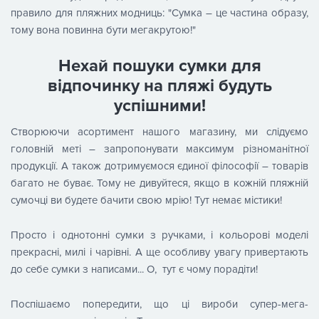
правило для пляжних модниць: "Сумка – це частина образу,
тому вона повинна бути мегакрутою!"
Нехай пошуки сумки для
відпочинку на пляжі будуть
успішними!
Створюючи асортимент нашого магазину, ми слідуємо
головній меті – запропонувати максимум різноманітної
продукції. А також дотримуємося єдиної філософії – товарів
багато не буває. Тому не дивуйтеся, якщо в кожній пляжній
сумочці ви будете бачити свою мрію! Тут немає містики!
Просто і однотонні сумки з ручками, і кольорові моделі
прекрасні, милі і чарівні. А ще особливу увагу привертають
до себе сумки з написами... О, тут є чому порадіти!
Поспішаємо попередити, що ці вироби супер-мега-