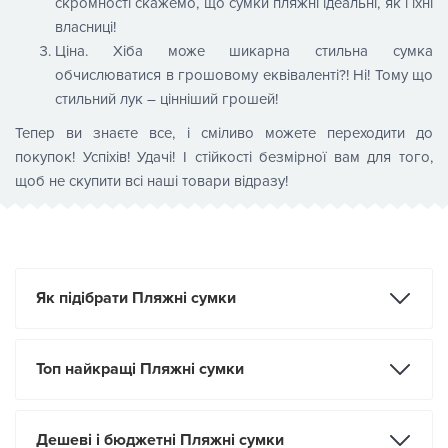
скромності скажемо, що сумки пляжні ідеальні, як і їхні
власниці!
Ціна. Хіба може шикарна стильна сумка
обчислюватися в грошовому еквіваленті?! Ні! Тому що
стильний лук – цінніший грошей!
Тепер ви знаєте все, і сміливо можете переходити до
покупок! Успіхів! Удачі! І стійкості безмірної вам для того,
щоб не скупити всі наші товари відразу!
Як підібрати Пляжні сумки
Топ найкращі Пляжні сумки
Дешеві і бюджетні Пляжні сумки