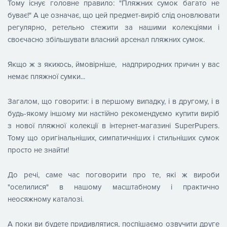
Тому існує головне правило: "Пляжних сумок багато не
буває!" А це означає, що цей предмет-виріб слід оновлювати
регулярно, ретельно стежити за нашими колекціями і
своєчасно збільшувати власний арсенал пляжних сумок.
Якщо ж з якихось, ймовірніше, надприродних причин у вас
немає пляжної сумки...
Загалом, що говорити: і в першому випадку, і в другому, і в
будь-якому іншому ми настійно рекомендуємо купити виріб
з нової пляжної колекції в інтернет-магазині SuperPupers.
Тому що оригінальніших, симпатичніших і стильніших сумок
просто не знайти!
До речі, саме час поговорити про те, які ж вироби
"оселилися" в нашому масштабному і практично
неосяжному каталозі.
А поки ви будете придивлятися, поспішаємо озвучити друге