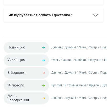
Як відбувається оплата і доставка?
Новий рік
Дівчині
Дружині
Мамі
Сестрі
Подр
Українцям
Одяг
Чашки
Листівки
Подушки
Е
8 Березня
Дівчині
Дружині
Мамі
Сестрі
Подр
14 лютого
Братові
Коханій дівчині
Другові
Др
День
Дівчині
Дружині
Мамі
Сестрі
Подр
народження