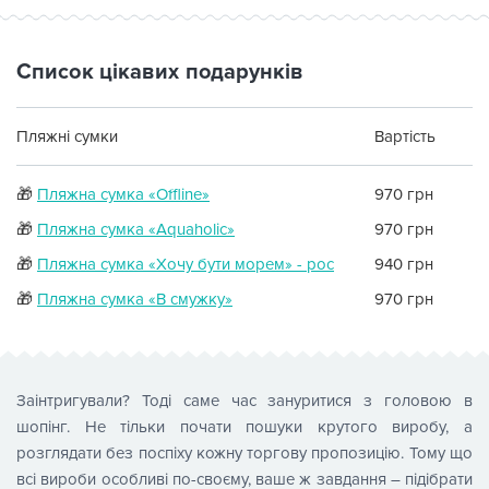
Список цікавих подарунків
Пляжні сумки
Вартість
🎁
Пляжна сумка «Offline»
970 грн
🎁
Пляжна сумка «Aquaholic»
970 грн
🎁
Пляжна сумка «Хочу бути морем» - рос
940 грн
🎁
Пляжна сумка «В смужку»
970 грн
Заінтригували? Тоді саме час зануритися з головою в
шопінг. Не тільки почати пошуки крутого виробу, а
розглядати без поспіху кожну торгову пропозицію. Тому що
всі вироби особливі по-своєму, ваше ж завдання – підібрати