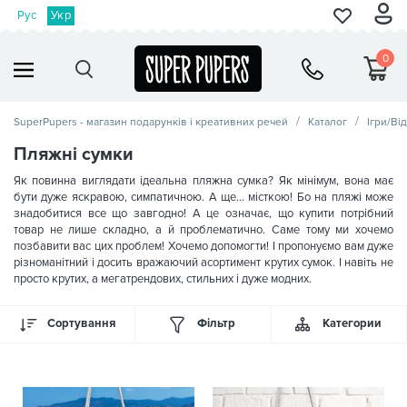
Рус
Укр
0
SuperPupers - магазин подарунків і креативних речей
Каталог
Ігри/Ві
Пляжні сумки
Як повинна виглядати ідеальна пляжна сумка? Як мінімум, вона має
бути дуже яскравою, симпатичною. А ще… місткою! Бо на пляжі може
знадобитися все що завгодно! А це означає, що купити потрібний
товар не лише складно, а й проблематично. Саме тому ми хочемо
позбавити вас цих проблем! Хочемо допомогти! І пропонуємо вам дуже
різноманітний і досить вражаючий асортимент крутих сумок. І навіть не
просто крутих, а мегатрендових, стильних і дуже модних.
Сортування
Фільтр
Категории