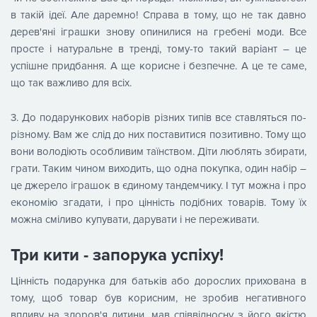
в такій ідеї. Але даремно! Справа в тому, що не так давно
дерев'яні іграшки знову опинилися на гребені моди. Все
просте і натуральне в тренді, тому-то такий варіант – це
успішне придбання. А ще корисне і безпечне. А це те саме,
що так важливо для всіх.
3. До подарункових наборів різних типів все ставляться по-
різному. Вам же слід до них поставитися позитивно. Тому що
вони володіють особливим таїнством. Діти люблять збирати,
грати. Таким чином виходить, що одна покупка, один набір –
це джерело іграшок в єдиному тандемчику. І тут можна і про
економію згадати, і про цінність подібних товарів. Тому їх
можна сміливо купувати, дарувати і не переживати.
Три кити - запорука успіху!
Цінність подарунка для батьків або дорослих прихована в
тому, щоб товар був корисним, не зробив негативного
впливу на здоров'я дитини, мав співвідносну з його якістю