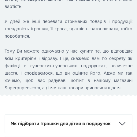
вартість.
У дітей же інші переваги отриманих товарів і продукції:
трендовість іграшки, її краса, здатність захоплювати, тобто
подобатися.
Тому Ви можете одночасно у нас купити те, що відповідає
всім критеріям і відразу. І це, скажемо вам по секрету як
фахівці в суперских-пуперських подарунках, величезне
щастя. І сподіваємося, що ви оціните його. Адже ми так
хочемо, щоб вас радував шопінг в нашому магазині
Superpupers.com, а дітям наші товари приносили щастя.
Як підібрати Іграшки для дітей в подарунок