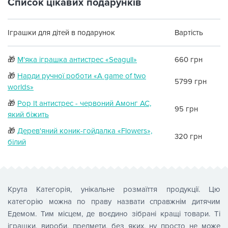
Список цікавих подарунків
Іграшки для дітей в подарунок
Вартість
🎁
М'яка іграшка антистрес «Seagull»
660 грн
🎁
Нарди ручної роботи «A game of two
5799 грн
worlds»
🎁
Pop It антистрес - червоний Амонг АС,
95 грн
який біжить
🎁
Дерев'яний коник-гойдалка «Flowers»,
320 грн
білий
Крута Категорія, унікальне розмаїття продукції. Цю
категорію можна по праву назвати справжнім дитячим
Едемом. Тим місцем, де воєдино зібрані кращі товари. Ті
іграшки, вироби, предмети, без яких, ну просто не може