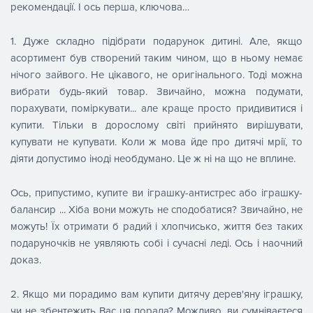
рекомендації. І ось перша, ключова…
1. Дуже складно підібрати подарунок дитині. Але, якщо
асортимент був створений таким чином, що в ньому немає
нічого зайвого. Не цікавого, не оригінального. Тоді можна
вибрати будь-який товар. Звичайно, можна подумати,
порахувати, поміркувати... але краще просто придивитися і
купити. Тільки в дорослому світі прийнято вирішувати,
купувати не купувати. Коли ж мова йде про дитячі мрії, то
діяти допустимо іноді необдумано. Це ж ні на що не вплине.
Ось, припустимо, купите ви іграшку-антистрес або іграшку-
балансир ... Хіба вони можуть не сподобатися? Звичайно, не
можуть! Їх отримати б радий і хлопчисько, життя без таких
подаруночків не уявляють собі і сучасні леді. Ось і наочний
доказ.
2. Якщо ми порадимо вам купити дитячу дерев'яну іграшку,
чи не збентежить Вас ця порада? Можливо, ви сумніваєтеся