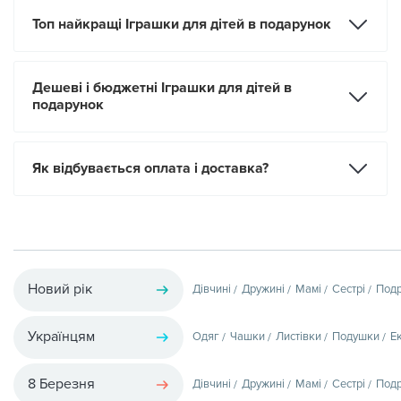
Топ найкращі Іграшки для дітей в подарунок
Дешеві і бюджетні Іграшки для дітей в
подарунок
Як відбувається оплата і доставка?
Новий рік
Дівчині
Дружині
Мамі
Сестрі
Подр
Українцям
Одяг
Чашки
Листівки
Подушки
Е
8 Березня
Дівчині
Дружині
Мамі
Сестрі
Подр