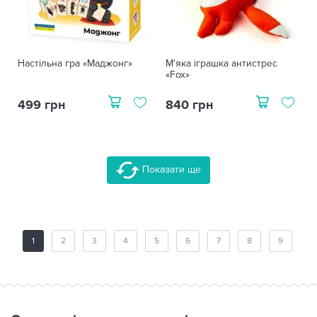
Настільна гра «Маджонг»
М'яка іграшка антистрес
«Fox»
499 грн
840 грн
Показати ще
1
2
3
4
5
6
7
8
9