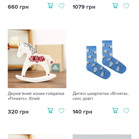
660 грн
1079 грн
Дерев'яний коник-гойдалка
Дитячі шкарпетки «Ягнята»,
«Flowers», білий
сині, довгі
320 грн
140 грн