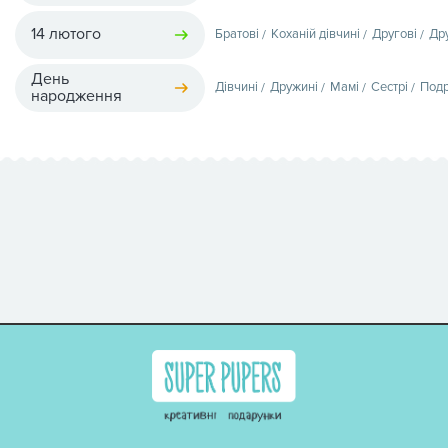
14 лютого
Братові
Коханій дівчині
Другові
Др
День
Дівчині
Дружині
Мамі
Сестрі
Подр
народження