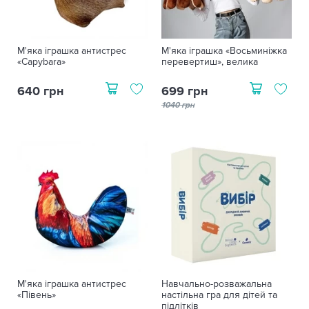
М'яка іграшка антистрес
М'яка іграшка «Восьминіжка
«Capybara»
перевертиш», велика
640 грн
699 грн
1040 грн
М'яка іграшка антистрес
Навчально-розважальна
«Півень»
настільна гра для дітей та
підлітків