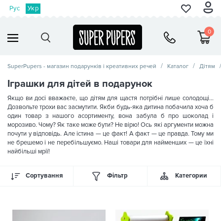
Рус
Укр
0
SuperPupers - магазин подарунків і креативних речей
Каталог
Дітям
Іграшки для дітей в подарунок
Якщо ви досі вважаєте, що дітям для щастя потрібні лише солодощі…
Дозвольте трохи вас засмутити. Якби будь-яка дитина побачила хоча б
один товар з нашого асортименту, вона забула б про шоколад і
морозиво. Чому? Як таке може бути? Не вірю! Ось які аргументи можна
почути у відповідь. Але істина — це факт! А факт — це правда. Тому ми
не брешемо і не перебільшуємо. Наші товари для найменших — це їхні
найбільші мрії!
Сортування
Фільтр
Категории