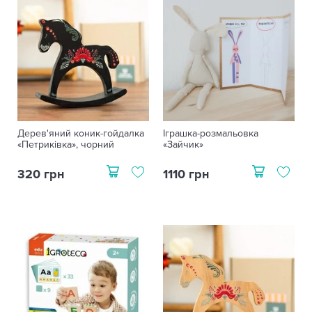
Дерев'яний коник-гойдалка
Іграшка-розмальовка
«Петриківка», чорний
«Зайчик»
320 грн
1110 грн