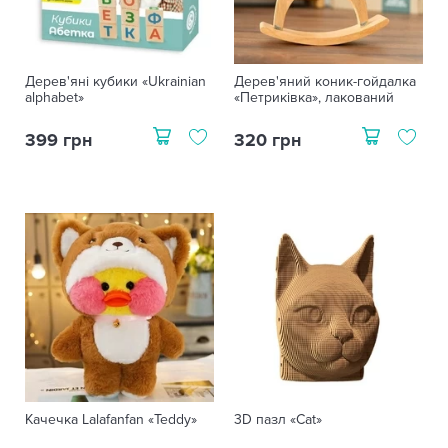
Дерев'яні кубики «Ukrainian
Дерев'яний коник-гойдалка
alphabet»
«Петриківка», лакований
399 грн
320 грн
Качечка Lalafanfan «Teddy»
3D пазл «Cat»