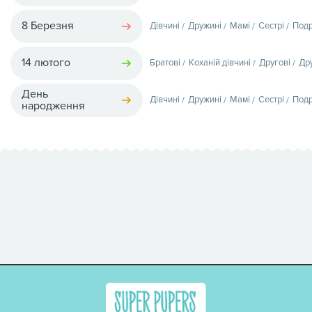
8 Березня
Дівчині
Дружині
Мамі
Сестрі
Подр
14 лютого
Братові
Коханій дівчині
Другові
Др
День
Дівчині
Дружині
Мамі
Сестрі
Подр
народження