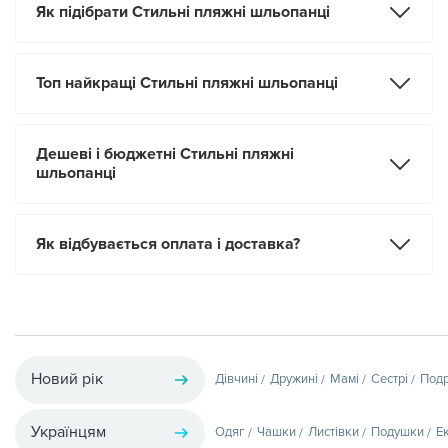
Як підібрати Стильні пляжні шльопанці
Топ найкращі Стильні пляжні шльопанці
Дешеві і бюджетні Стильні пляжні
шльопанці
Як відбувається оплата і доставка?
Новий рік
Дівчині
Дружині
Мамі
Сестрі
Подр
Українцям
Одяг
Чашки
Листівки
Подушки
Е