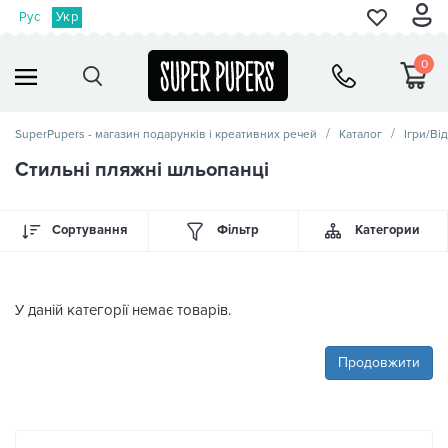
Рус
Укр
0
SuperPupers - магазин подарунків і креативних речей
Каталог
Ігри/Ві
Стильні пляжні шльопанці
Сортування
Фільтр
Категории
У даній категорії немає товарів.
Продовжити