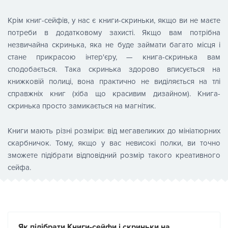
Крім книг-сейфів, у нас є книги-скриньки, якщо ви не маєте
потреби в додатковому захисті. Якщо вам потрібна
незвичайна скринька, яка не буде займати багато місця і
стане прикрасою інтер'єру, — книга-скринька вам
сподобається. Така скринька здорово вписується на
книжковій полиці, вона практично не виділяється на тлі
справжніх книг (хіба що красивим дизайном). Книга-
скринька просто замикається на магнітик.
Книги мають різні розміри: від мегавеликих до мініатюрних
скарбничок. Тому, якщо у вас невисокі полки, ви точно
зможете підібрати відповідний розмір такого креативного
сейфа.
Як підібрати Книги-сейфи і скриньки на