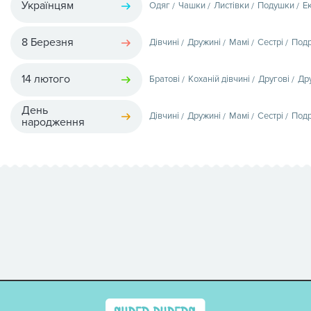
Українцям
Одяг
Чашки
Листівки
Подушки
Е
8 Березня
Дівчині
Дружині
Мамі
Сестрі
Подр
14 лютого
Братові
Коханій дівчині
Другові
Др
День
Дівчині
Дружині
Мамі
Сестрі
Подр
народження