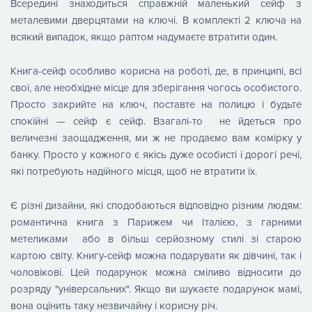
Всередині знаходиться справжній маленький сейф з
металевими дверцятами на ключі. В комплекті 2 ключа на
всякий випадок, якщо раптом надумаєте втратити один.
Книга-сейф особливо корисна на роботі, де, в принципі, всі
свої, але необхідне місце для зберігання чогось особистого.
Просто закрийте на ключ, поставте на полицю і будьте
спокійні — сейф є сейф. Взагалі-то не йдеться про
величезні заощадження, ми ж не продаємо вам комірку у
банку. Просто у кожного є якісь дуже особисті і дорогі речі,
які потребують надійного місця, щоб не втратити їх.
Є різні дизайни, які сподобаються відповідно різним людям:
романтична книга з Парижем чи Італією, з гарними
метеликами або в більш серйозному стилі зі старою
картою світу. Книгу-сейф можна подарувати як дівчині, так і
чоловікові. Цей подарунок можна сміливо відносити до
розряду "універсальних". Якщо ви шукаєте подарунок мамі,
вона оцінить таку незвичайну і корисну річ.