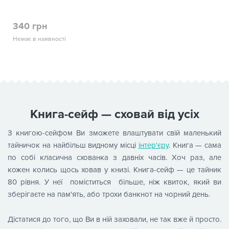
340 грн
Немає в наявності
Книга-сейф — сховай від усіх
З книгою-сейфом Ви зможете влаштувати свій маленький
тайничок на найбільш видному місці
інтер'єру
. Книга — сама
по собі класична схованка з давніх часів. Хоч раз, але
кожен колись щось ховав у книзі. Книга-сейф — це тайник
80 рівня. У неї поміститься більше, ніж квиток, який ви
зберігаєте на пам'ять, або трохи банкнот на чорний день.
Дістатися до того, що Ви в ній заховали, не так вже й просто.