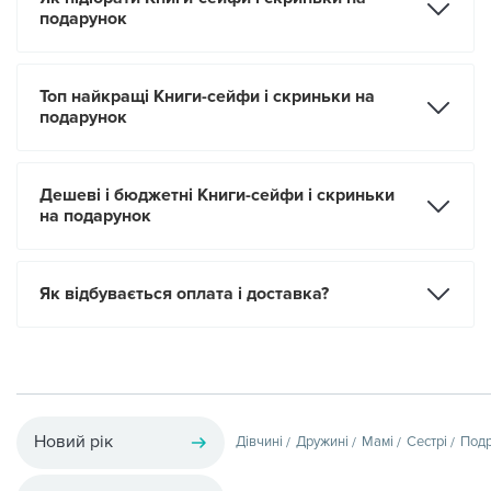
подарунок
Топ найкращі Книги-сейфи і скриньки на
подарунок
Дешеві і бюджетні Книги-сейфи і скриньки
на подарунок
Як відбувається оплата і доставка?
Новий рік
Дівчині
Дружині
Мамі
Сестрі
Подр