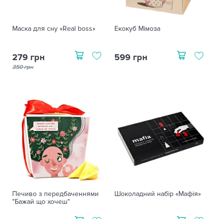
Маска для сну «Real boss»
Екокуб Мімоза
279 грн
599 грн
350 грн
Печиво з передбаченнями
Шоколадний набір «Мафія»
"Бажай що хочеш"