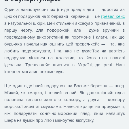
Один з найпопулярніших (і ніде правди діти — дорогих за
ціною) подарунків на 8 березня керівниці — це
тревел-кейс
з натуральної шкіри. Цей стильний аксесуар призначений, в
першу чергу, для подорожей, але і дуже зручний в
повсякденному використанні як портмоне і клатч. Так що
будь-яка начальниця оцінить цей тревел-кейс — і та, яка
любить подорожувати, і та, яка не дуже.Так як вартість
подарунка ділиться на колектив, то його ціна взагалі
ідеальна. Тревел-кейс шиється в Україні, до речі. Наш
інтернет-магазин рекомендує.
Ще один відмінний подарунок на Восьме березня — плед.
М'який, як хмарка, і теплий-теплий. Він двоколірний: одна
половина теплого жовтого кольору, а друга — кольору
морської хвилі зі смужками. Навесні краще не придумаєш,
ніж подарувати сонячно-морський плед, який налаштує
шефа на думки про літо і майбутню відпустку.