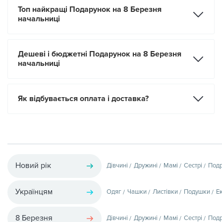
Топ найкращі Подарунок на 8 Березня
начальниці
Дешеві і бюджетні Подарунок на 8 Березня
начальниці
Як відбувається оплата і доставка?
Новий рік
Дівчині
Дружині
Мамі
Сестрі
Подр
Українцям
Одяг
Чашки
Листівки
Подушки
Е
8 Березня
Дівчині
Дружині
Мамі
Сестрі
Подр