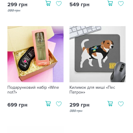
299 грн
549 грн
380 грн
Подарунковий набір «Wine
Килимок для миші «Пес
not?»
Патрон»
699 грн
299 грн
380 грн