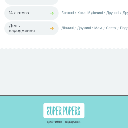
14 лютого
Братові
Коханій дівчині
Другові
Др
День
Дівчині
Дружині
Мамі
Сестрі
Подр
народження