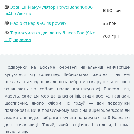
🎁
Зовнішній акумулятор PowerBank 10000
1650 грн
mAh «Океан»
🎁
Набір стікерів «Girls power»
55 грн
🎁
Термосумочка для ланчу "Lunch Bag (Size
709 грн
L+)", червона
Подарунки на Восьме березня начальниці найчастіше
купуються від колективу. Вибирається жертва і на неї
покладається відповідальність вибрати подарунок, а всі інші
залишають за собою право критикувати:) Вітаємо, ви,
мабуть, саме ця жертва власної ініціативи або ж, навпаки,
щасливчик, якого хлібом не годуй — дай подарунки
повибирати. Ви в правильному місці: на superpupers.com ви
зможете швидко вибрати і купити подарунок на 8 Березня
для начальниці. Такий, який зацінять і колеги, і сама
начальниця.