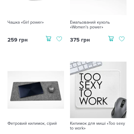
Чашка «Girl power»
Емальований кухоль
«Women's power»
259 грн
375 грн
Фетровий килимок, сірий
Килимок для миші «Too sexy
to work»