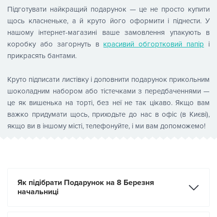
Підготувати найкращий подарунок — це не просто купити
щось класненьке, а й круто його оформити і піднести. У
нашому інтернет-магазині ваше замовлення упакують в
коробку або загорнуть в
красивий обгортковий папір
і
прикрасять бантами.
Круто підписати листівку і доповнити подарунок прикольним
шоколадним набором або тістечками з передбаченнями —
це як вишенька на торті, без неї не так цікаво. Якщо вам
важко придумати щось, приходьте до нас в офіс (в Києві),
якщо ви в іншому місті, телефонуйте, і ми вам допоможемо!
Як підібрати Подарунок на 8 Березня
начальниці