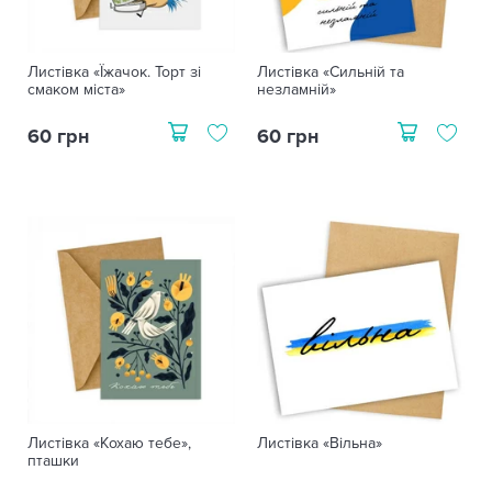
Листівка «Їжачок. Торт зі
Листівка «Сильній та
смаком міста»
незламній»
60 грн
60 грн
Листівка «Кохаю тебе»,
Листівка «Вільна»
пташки