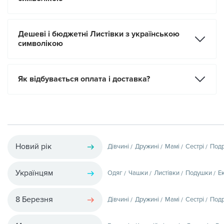
Дешеві і бюджетні Листівки з українською
символікою
Як відбувається оплата і доставка?
Новий рік
Дівчині
Дружині
Мамі
Сестрі
Подр
Українцям
Одяг
Чашки
Листівки
Подушки
Е
8 Березня
Дівчині
Дружині
Мамі
Сестрі
Подр