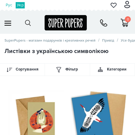
Рус
Укр
0
SuperPupers - магазин подарунків і креативних речей
Привід
Усе буд
Листівки з українською символікою
Сортування
Фільтр
Категории