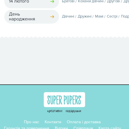
14 лютого
Братові
Коханій дівчині
Другові
Др
День
Дівчині
Дружині
Мамі
Сестрі
Подр
народження
Про нас
Контакти
Оплата і доставка
Гарантія та повернення
Відгуки
Співпраця
Карта сайту