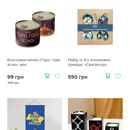
Консерва-свічка «Гори, гори
Набір із 4-х ялинкових
ясно», міні
прикрас «Святвечір»
99 грн
550 грн
149 грн