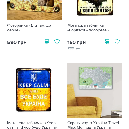
Фоторамка «Дім там, де
Металева табличка
серце»
«Борітеся - поборете!»
590 грн
150 грн
299 грн
Металева табличка «Keep
Скретч-карта України Travel
calm and усе буде Україна»
Map, Моя рідна Україна