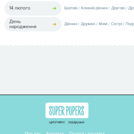
14 лютого
Братові
Коханій дівчині
Другові
Др
День
Дівчині
Дружині
Мамі
Сестрі
Подр
народження
Про нас
Контакти
Оплата і доставка