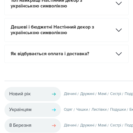
Топ найкращі Настінний декор з
українською символікою
Дешеві і бюджетні Настінний декор з
українською символікою
Як відбувається оплата і доставка?
Новий рік
Дівчині
Дружині
Мамі
Сестрі
Подр
Українцям
Одяг
Чашки
Листівки
Подушки
Е
8 Березня
Дівчині
Дружині
Мамі
Сестрі
Подр