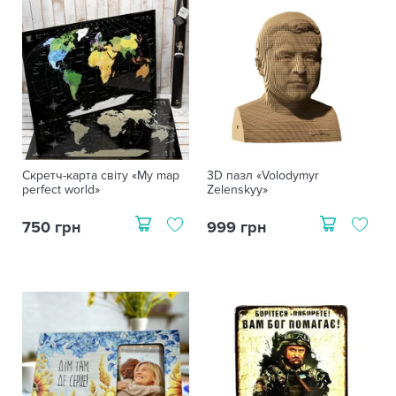
Скретч-карта світу «My map
3D пазл «Volodymyr
perfect world»
Zelenskyy»
750 грн
999 грн