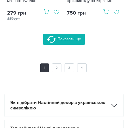
магнітів «Фолк»
прикрас «Душа України»
279 грн
750 грн
350 грн
Показати ще
1
2
3
4
Як підібрати Настінний декор з українською
символікою