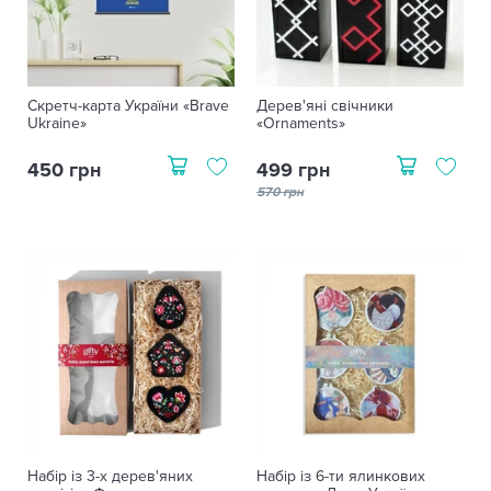
Скретч-карта України «Brave
Дерев'яні свічники
Ukraine»
«Ornaments»
450 грн
499 грн
570 грн
Набір із 3-х дерев'яних
Набір із 6-ти ялинкових