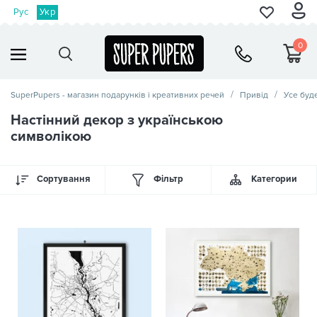
Рус
Укр
0
SuperPupers - магазин подарунків і креативних речей
Привід
Усе буд
Настінний декор з українською
символікою
Сортування
Фільтр
Категории