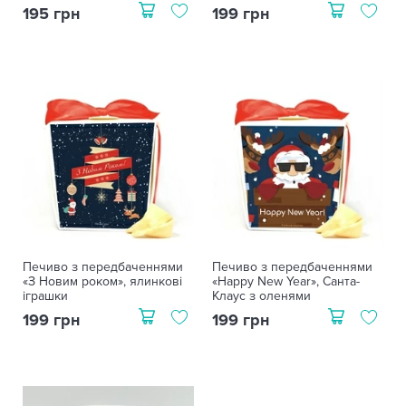
195 грн
199 грн
Печиво з передбаченнями
Печиво з передбаченнями
«З Новим роком», ялинкові
«Happy New Year», Санта-
іграшки
Клаус з оленями
199 грн
199 грн