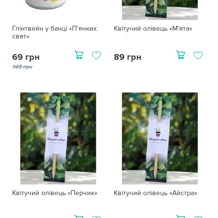
Глінтвейн у банці «П'янких
Квітучий олівець «М'ята»
свят»
69 грн
89 грн
149 грн
Квітучий олівець «Перчик»
Квітучий олівець «Айстра»