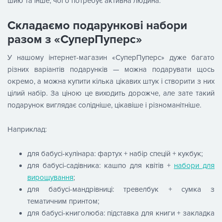
шию та інше, чого потребує активна людина.
Складаємо подарункові набори
разом з «СуперПуперс»
У нашому інтернет-магазин «СуперПуперс» дуже багато
різних варіантів подарунків — можна подарувати щось
окремо, а можна купити кілька цікавих штук і створити з них
цілий набір. За ціною це виходить дорожче, але зате такий
подарунок виглядає солідніше, цікавіше і різноманітніше.
Наприклад:
для бабусі-кулінара: фартух + набір спецій + кукбук;
для бабусі-садівника: кашпо для квітів + ​​
набори для
вирощування
;
для бабусі-мандрівниці: тревелбук + сумка з
тематичним принтом;
для бабусі-книголюба: підставка для книги + закладка