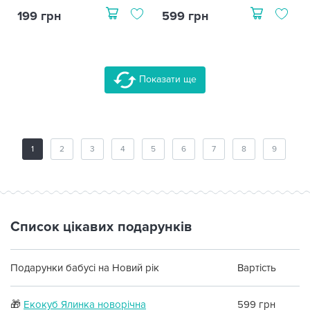
199 грн
599 грн
Показати ще
1
2
3
4
5
6
7
8
9
Список цікавих подарунків
Подарунки бабусі на Новий рік
Вартість
🎁
Екокуб Ялинка новорічна
599 грн