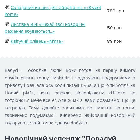
🎁
Складаний кошик для зберігання »»Sweet
780 грн
home»
🎁
Листівка міні «Нехай твої новорічні
50 грн
бажання збуваються...»
🎁
Квітучий олівець «М'ята»
89 грн
Бабусі — особливі люди. Вони готові на першу вимогу
онуків спекти тонну пиріжків і задарувати подарунками з
приводу і без, але ось коли питаєш: «Ба, а що б ти хотіла на
Новий рік?», вони завжди відповідають: «Нічого не
потрібно! У мене все є". Але ж ми з вами розуміємо, що це
неправда. Тому давайте залишимо всі питання на потім,
гарненько подумаємо і виберемо найкращий новорічний
подарунок, який точно здивує бабулю.
Новорічний челендж "Порадуй