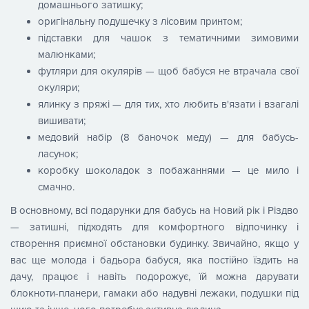
домашнього затишку;
оригінальну подушечку з лісовим принтом;
підставки для чашок з тематичними зимовими
малюнками;
футляри для окулярів — щоб бабуся не втрачала свої
окуляри;
ялинку з пряжі — для тих, хто любить в'язати і взагалі
вишивати;
медовий набір (8 баночок меду) — для бабусь-
ласунок;
коробку шоколадок з побажаннями — це мило і
смачно.
В основному, всі подарунки для бабусь на Новий рік і Різдво
— затишні, підходять для комфортного відпочинку і
створення приємної обстановки будинку. Звичайно, якщо у
вас ще молода і бадьора бабуся, яка постійно їздить на
дачу, працює і навіть подорожує, їй можна дарувати
блокноти-планери, гамаки або надувні лежаки, подушки під