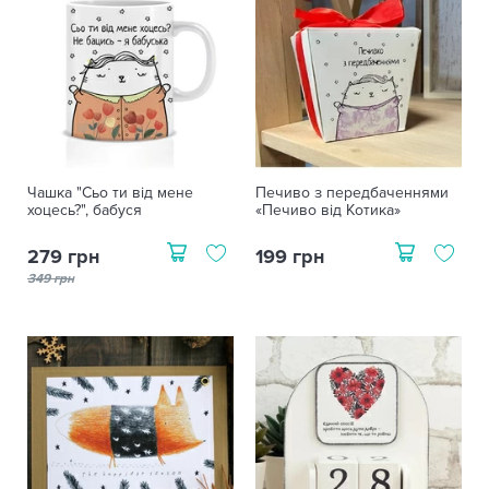
Чашка "Сьо ти від мене
Печиво з передбаченнями
хоцесь?", бабуся
«Печиво від Котика»
279 грн
199 грн
349 грн