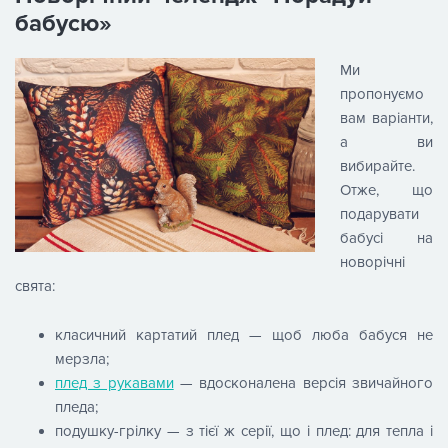
бабусю»
Ми
пропонуємо
вам варіанти,
а ви
вибирайте.
Отже, що
подарувати
бабусі на
новорічні
свята:
класичний картатий плед — щоб люба бабуся не
мерзла;
плед з рукавами
— вдосконалена версія звичайного
пледа;
подушку-грілку — з тієї ж серії, що і плед: для тепла і