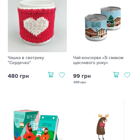
Чашка в светрику
Чай-консерва «Зі смаком
"Сердечко"
щасливого року»
480 грн
99 грн
199 грн