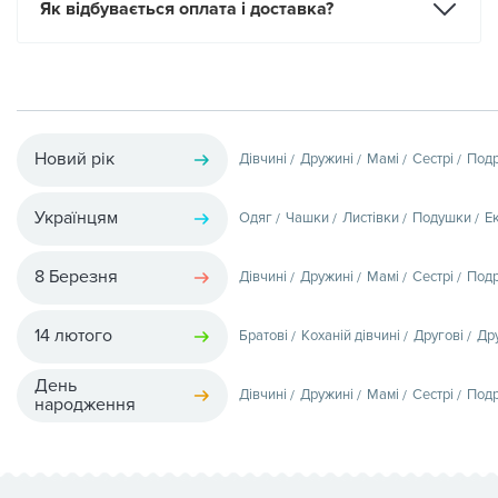
Як відбувається оплата і доставка?
Новий рік
Дівчині
Дружині
Мамі
Сестрі
Подр
Українцям
Одяг
Чашки
Листівки
Подушки
Е
8 Березня
Дівчині
Дружині
Мамі
Сестрі
Подр
14 лютого
Братові
Коханій дівчині
Другові
Др
День
Дівчині
Дружині
Мамі
Сестрі
Подр
народження