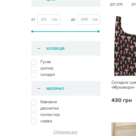
ДО 200
20
от
до
КОЛЕКЦІЯ
Гусак
шопер
складні
Складна сум
«Мухомори»
МАТЕРІАЛ
430 грн
бавовна
двонитка
поліестер
саржа
Сбросить все