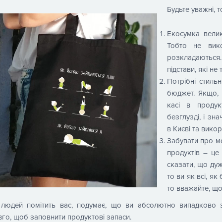
Будьте уважні,
Екосумка велик
Тобто не вико
розкладаються
підстави, які не
Потрібні стиль
бюджет. Якщо, 
касі в продук
безглузді, і зн
в Києві та викор
Забувати про м
продуктів – ц
сказати, що дуж
то ви як всі, я
то вважайте, що
 людей помітить вас, подумає, що ви абсолютно випадково з
го, щоб заповнити продуктові запаси.