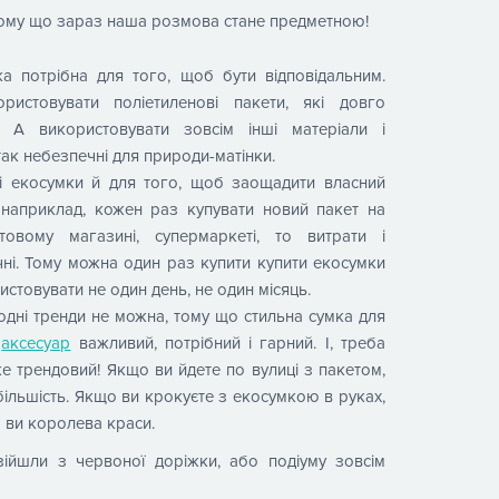
 тому що зараз наша розмова стане предметною!
а потрібна для того, щоб бути відповідальним.
ристовувати поліетиленові пакети, які довго
. А використовувати зовсім інші матеріали і
 так небезпечні для природи-матінки.
ні екосумки й для того, щоб заощадити власний
наприклад, кожен раз купувати новий пакет на
товому магазині, супермаркеті, то витрати і
ачні. Тому можна один раз купити купити екосумки
истовувати не один день, не один місяць.
одні тренди не можна, тому що стильна сумка для
е
аксесуар
важливий, потрібний і гарний. І, треба
е трендовий! Якщо ви йдете по вулиці з пакетом,
к більшість. Якщо ви крокуєте з екосумкою в руках,
 ви королева краси.
ійшли з червоної доріжки, або подіуму зовсім