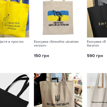
астя в простих
Екосумка «Smoothie ukrainian
Екосумка «Я н
version»
багатої»
150 грн
590 грн