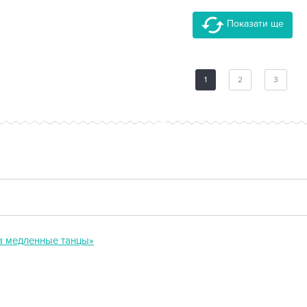
Показати ще
1
2
3
на медленные танцы»