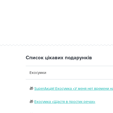
Список цікавих подарунків
Екосумки
🎁
SuperАкція! Екосумка «У меня нет времени 
🎁
Екосумка «Щастя в простих речах»