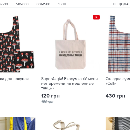
1-500
501-800
801-1500
1501+
НЕЩОДАВ
ка для покупок
SuperАкція! Екосумка «У меня
Складна сум
нет времени на медленные
«Cell»
танцы»
120 грн
430 грн
150 грн