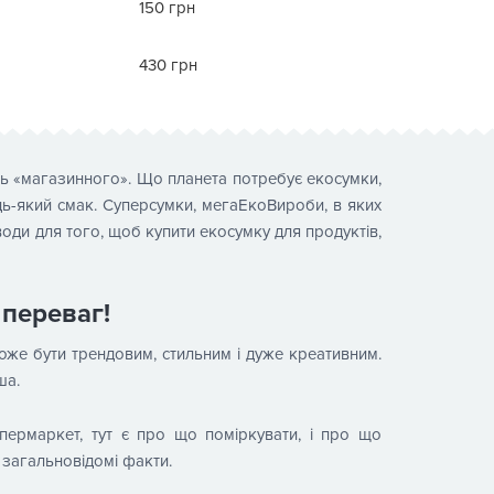
150 грн
430 грн
ль «магазинного». Що планета потребує екосумки,
удь-який смак. Суперсумки, мегаЕкоВироби, в яких
оди для того, щоб купити екосумку для продуктів,
 переваг!
оже бути трендовим, стильним і дуже креативним.
ша.
пермаркет, тут є про що поміркувати, і про що
 загальновідомі факти.