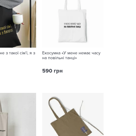
е з такої сім'ї, я з
Екосумка «У мене немає часу
на повільні танці»
590 грн