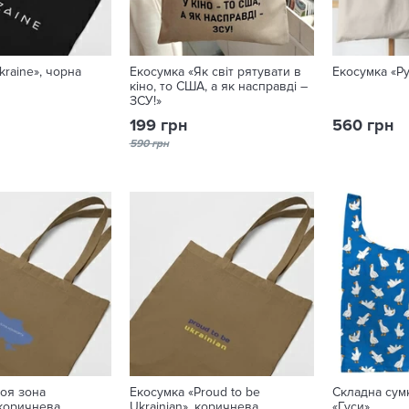
kraine», чорна
Екосумка «Як світ рятувати в
Екосумка «Ру
кіно, то США, а як насправді –
ЗСУ!»
199 грн
560 грн
590 грн
оя зона
Екосумка «Proud to be
Складна сум
коричнева
Ukrainian», коричнева
«Гуси»