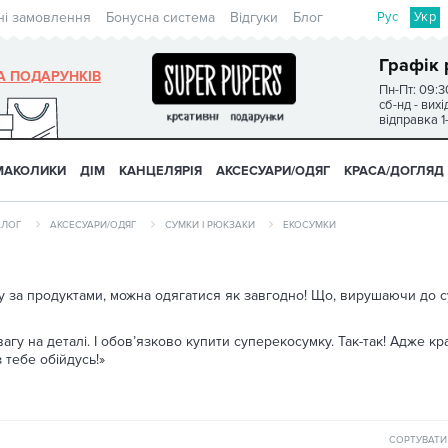
Рус
Укр
ні замовлення
Бонусна система
Відгуки
Блог
Графік 
А ПОДАРУНКІВ
Пн-Пт: 09:3
сб-нд - вих
відправка 1
МАКОЛИКИ
ДІМ
КАНЦЕЛЯРІЯ
АКСЕСУАРИ/ОДЯГ
КРАСА/ДОГЛЯД
АЛОГ
АКСЕСУАРИ/ОДЯГ
СУМКИ І РЮКЗАКИ
ЕКОСУМКИ
ину за продуктами, можна одягатися як завгодно! Що, вирушаючи до 
у на деталі. І обов’язково купити суперекосумку. Так-так! Адже кра
 тебе обійдусь!»
СОРТУВАТИ