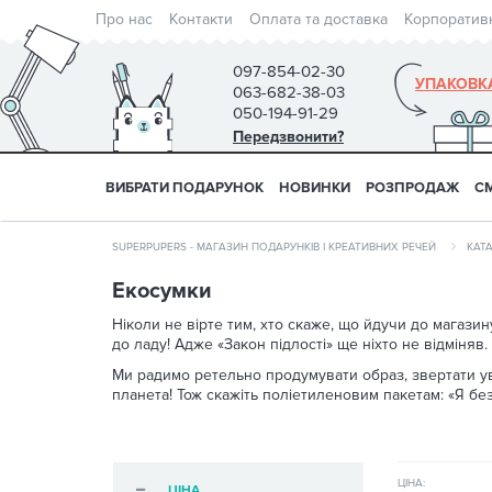
Про нас
Контакти
Оплата та доставка
Корпоратив
097-854-02-30
УПАКОВК
063-682-38-03
050-194-91-29
Передзвонити?
ВИБРАТИ ПОДАРУНОК
НОВИНКИ
РОЗПРОДАЖ
С
SUPERPUPERS - МАГАЗИН ПОДАРУНКІВ І КРЕАТИВНИХ РЕЧЕЙ
КАТ
Екосумки
Ніколи не вірте тим, хто скаже, що йдучи до магаз
до ладу! Адже «Закон підлості» ще ніхто не відміняв.
Ми радимо ретельно продумувати образ, звертати уваг
планета! Тож скажіть поліетиленовим пакетам: «Я без
ЦІНА:
ЦІНА