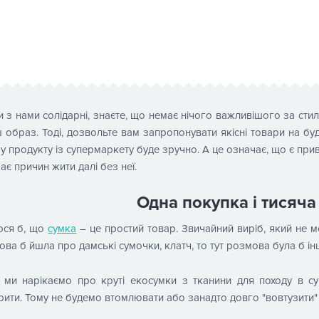
 з нами солідарні, знаєте, що немає нічого важливішого за сти
ш образ. Тоді, дозвольте вам запропонувати якісні товари на б
 продукту із супермаркету буде зручно. А це означає, що є прив
ає причин жити далі без неї.
Одна покупка і тисяча
ося б, що
сумка
– це простий товар. Звичайний виріб, який не м
ва б йшла про дамські сумочки, клатч, то тут розмова була б ін
 ми нарікаємо про круті екосумки з тканини для походу в су
ити. Тому не будемо втомлювати або занадто довго "вовтузити"