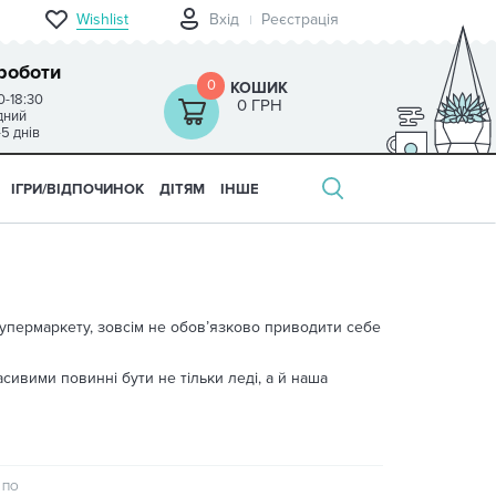
Wishlist
Вхід
Реєстрація
роботи
0
КОШИК
0-18:30
0 ГРН
ідний
-5 днів
ІГРИ/ВІДПОЧИНОК
ДІТЯМ
ІНШЕ
супермаркету, зовсім не обов’язково приводити себе
сивими повинні бути не тільки леді, а й наша
 ПО