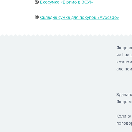
🎁
Екосумка «Віримо в ЗСУ!»
🎁
Складна сумка для покупок «Avocado»
Якщо ви
як і ва
кожному
але нем
Здавал
Якщо мо
Коли ж
поговор