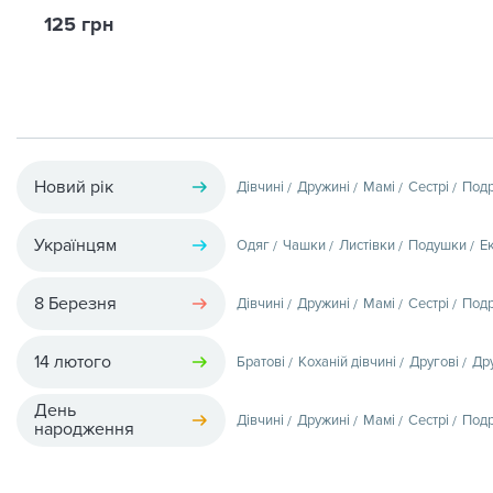
125 грн
Новий рік
Дівчині
Дружині
Мамі
Сестрі
Подр
Українцям
Одяг
Чашки
Листівки
Подушки
Е
8 Березня
Дівчині
Дружині
Мамі
Сестрі
Подр
14 лютого
Братові
Коханій дівчині
Другові
Др
День
Дівчині
Дружині
Мамі
Сестрі
Подр
народження