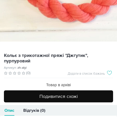
Кольє з трикотажної пряжі "Джгутик",
пурпуровий
Артикул:
zh-alyi
(0)
Додати в список бажань
Товар в архіві
Подивитися схожі
Опис
Відгуків (0)