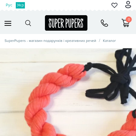
Рус
Укр
0
SuperPupers - магазин подарунків і креативних речей
Каталог