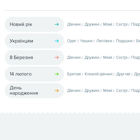
Новий рік
Дівчині
Дружині
Мамі
Сестрі
Подр
Українцям
Одяг
Чашки
Листівки
Подушки
Е
8 Березня
Дівчині
Дружині
Мамі
Сестрі
Подр
14 лютого
Братові
Коханій дівчині
Другові
Др
День
Дівчині
Дружині
Мамі
Сестрі
Подр
народження