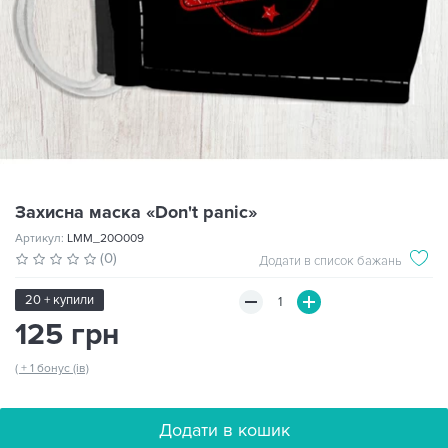
Захисна маска «Don't panic»
Артикул:
LMM_20O009
(0)
Додати в список бажань
20 + купили
125 грн
( + 1 бонус (ів)
Додати в кошик