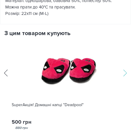
Матеріал: одношарова, бавовна 50%, поліестер 50%.
Можна прати до 40°C та прасувати.
Розмір: 22х11 см (M-L)
З цим товаром купують
SuperАкція! Домашні капці "Deadpool"
500 грн
880 грн