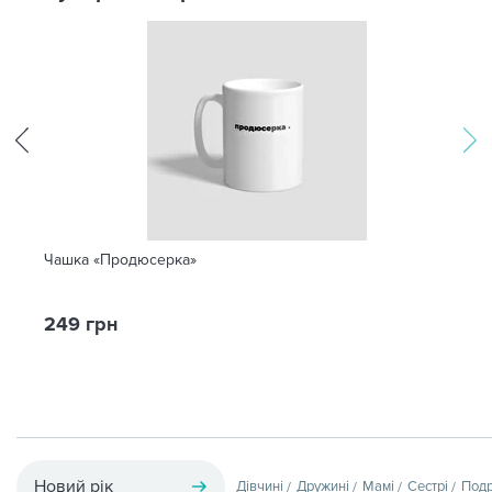
Чашка «Продюсерка»
249 грн
Новий рік
Дівчині
Дружині
Мамі
Сестрі
Подр