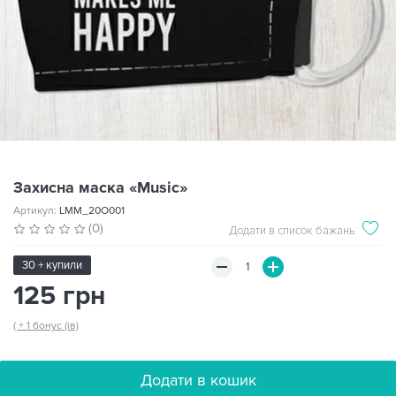
Захисна маска «Music»
Артикул:
LMM_20O001
(0)
Додати в список бажань
30 + купили
125 грн
( + 1 бонус (ів)
Додати в кошик