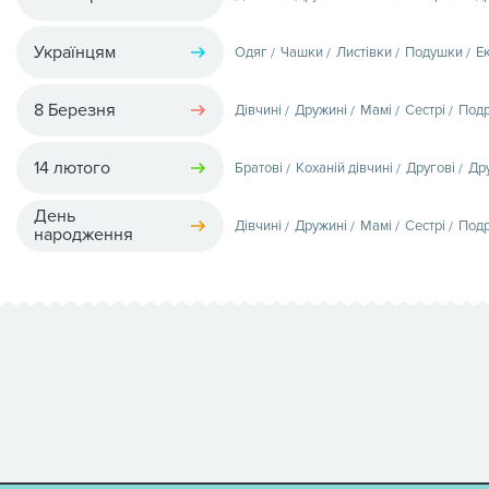
Українцям
Одяг
Чашки
Листівки
Подушки
Е
8 Березня
Дівчині
Дружині
Мамі
Сестрі
Подр
14 лютого
Братові
Коханій дівчині
Другові
Др
День
Дівчині
Дружині
Мамі
Сестрі
Подр
народження