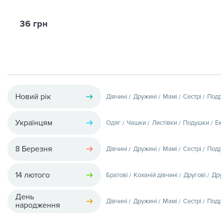
36 грн
Новий рік
Дівчині
Дружині
Мамі
Сестрі
Подр
Українцям
Одяг
Чашки
Листівки
Подушки
Е
8 Березня
Дівчині
Дружині
Мамі
Сестрі
Подр
14 лютого
Братові
Коханій дівчині
Другові
Др
День
Дівчині
Дружині
Мамі
Сестрі
Подр
народження