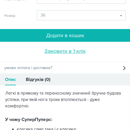
Розмір
Додати в кошик
Замовити в 1 клік
умови оплати і доставки?
Опис
Відгуків (0)
Легкі в прямому та переносному значенні! Зручна будова
устілки, при якій нога трохи втоплюється - дуже
комфортно.
У чому СуперПуперс:
класика саме така і є класика;