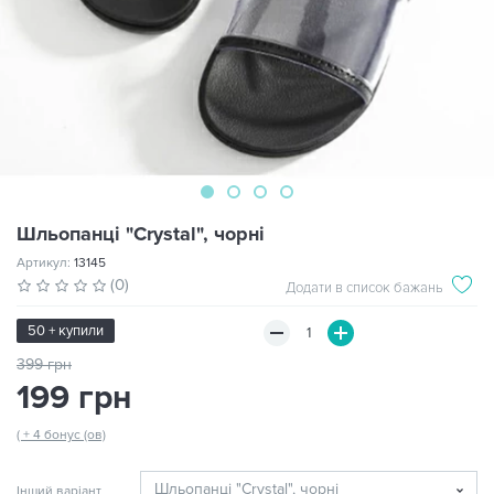
Шльопанці "Crystal", чорні
Артикул:
13145
(0)
Додати в список бажань
50 + купили
399 грн
199 грн
( + 4 бонус (ов)
Інший варіант