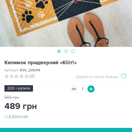
Килимок придверний «Кіііт!»
Артикул:
KOV_20S014
(0)
Додати в список бажань
200 + купили
560 грн
489 грн
( + 6 бонус (ов)