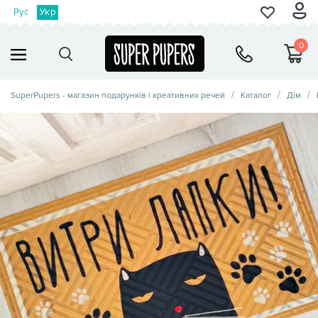
Рус
Укр
0
SuperPupers - магазин подарунків і креативних речей
Каталог
Дім