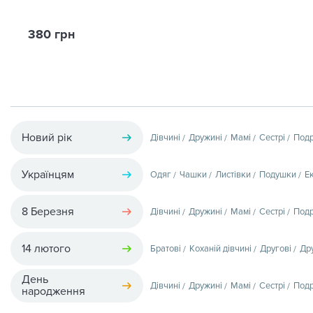
380 грн
Новий рік
Дівчині
Дружині
Мамі
Сестрі
Подр
Українцям
Одяг
Чашки
Листівки
Подушки
Е
8 Березня
Дівчині
Дружині
Мамі
Сестрі
Подр
14 лютого
Братові
Коханій дівчині
Другові
Др
День
Дівчині
Дружині
Мамі
Сестрі
Подр
народження