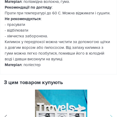
Матеріал
: поліамідна волокна, гума.
Рекомендації по догляду
:
Прати при температурі до 60 С. Можна віджимати і сушити.
Не рекомендується
:
- прасувати
- відбілювати
- хімчистка заборонена.
Килимок у передпокої можна чистити за допомогою щітки
з довгим ворсом або пилососом. Від запаху килимка з
гуми можна легко позбутися, помивши його в холодній
воді і давши висохнути на вулиці.
Матеріал
: поліестер
З цим товаром купують