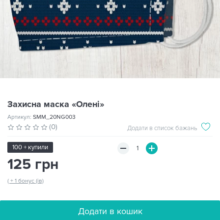
Захисна маска «Олені»
Артикул:
SMM_20NG003
(0)
Додати в список бажань
100 + купили
125 грн
( + 1 бонус (ів)
Додати в кошик