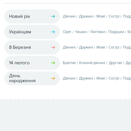
Новий рік
Дівчині
Дружині
Мамі
Сестрі
Подр
Українцям
Одяг
Чашки
Листівки
Подушки
Е
8 Березня
Дівчині
Дружині
Мамі
Сестрі
Подр
14 лютого
Братові
Коханій дівчині
Другові
Др
День
Дівчині
Дружині
Мамі
Сестрі
Подр
народження