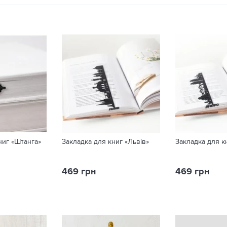
ниг «Штанга»
Закладка для книг «Львів»
Закладка для к
469 грн
469 грн