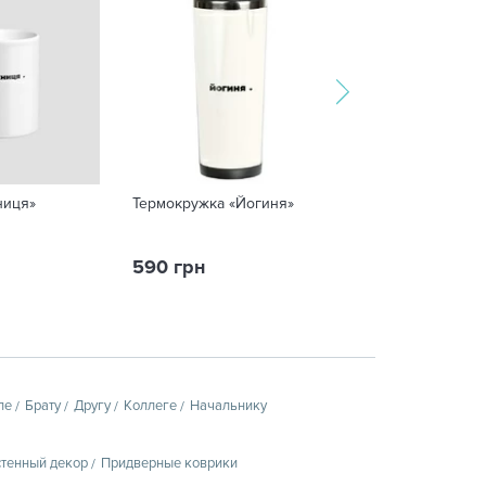
ниця»
Термокружка «Йогиня»
Баночка с запи
потаємних бажа
590 грн
290 грн
пе
Брату
Другу
Коллеге
Начальнику
тенный декор
Придверные коврики