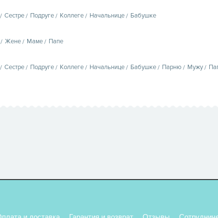
Сестре
Подруге
Коллеге
Начальнице
Бабушке
Жене
Маме
Папе
Сестре
Подруге
Коллеге
Начальнице
Бабушке
Парню
Мужу
Па
плата и доставка
Гарантия и возврат
Отзывы
Сотруднич