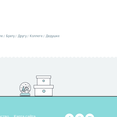
пе
Брату
Другу
Коллеге
Дедушке
ество
Карта сайта