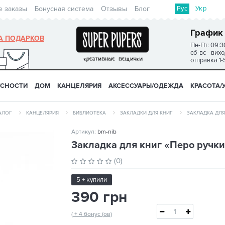
Рус
Укр
е заказы
Бонусная система
Отзывы
Блог
График
А ПОДАРКОВ
Пн-Пт: 09:3
сб-вс - вих
отправка 1-
УСНОСТИ
ДОМ
КАНЦЕЛЯРИЯ
АКСЕССУАРЫ/ОДЕЖДА
КРАСОТА/
АЛОГ
КАНЦЕЛЯРИЯ
БИБЛИОТЕКА
ЗАКЛАДКИ ДЛЯ КНИГ
ЗАКЛАДКА ДЛЯ
Артикул:
bm-nib
Закладка для книг «Перо ручки
(0)
5 + купили
390 грн
( + 4 бонус (ов)