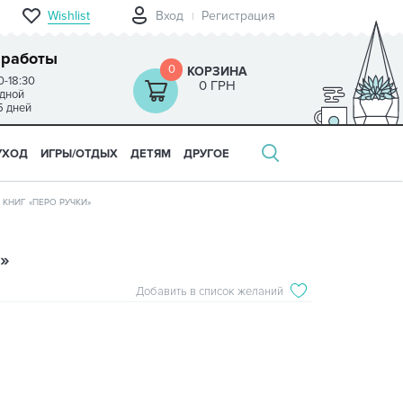
Wishlist
Вход
Регистрация
 работы
0
КОРЗИНА
0-18:30
0 ГРН
одной
5 дней
УХОД
ИГРЫ/ОТДЫХ
ДЕТЯМ
ДРУГОЕ
 КНИГ «ПЕРО РУЧКИ»
»
Добавить в список желаний