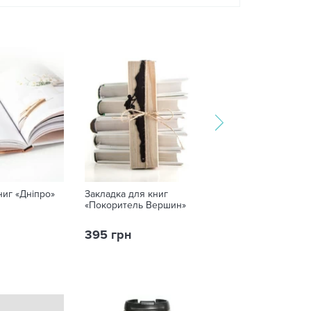
ниг «Дніпро»
Закладка для книг
Закладка для к
«Покоритель Вершин»
Шанель»
395 грн
20 грн