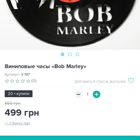
Виниловые часы «Bob Marley»
Артикул:
V 197
(0)
Добавить в список желаний
20 + купили
650 грн
499 грн
( + 7 бонус (ов)