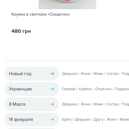
Кружка в свитерке «Сердечко»
480 грн
Новый год
Девушке
Жене
Маме
Сестре
Под
Украинцам
Одежда
Кружки
Открытки
Подушк
8 Марта
Девушке
Жене
Маме
Сестре
Под
14 февраля
Брату
Девушке
Другу
Жене
Мам