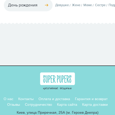
День рождения
Девушке
Жене
Маме
Сестре
Под
О нас
Контакты
Оплата и доставка
Гарантия и возврат
Отзывы
Сотрудничество
Карта сайта
Карта доставки
Киев, улица Приречная, 25А (м. Героев Днепра)