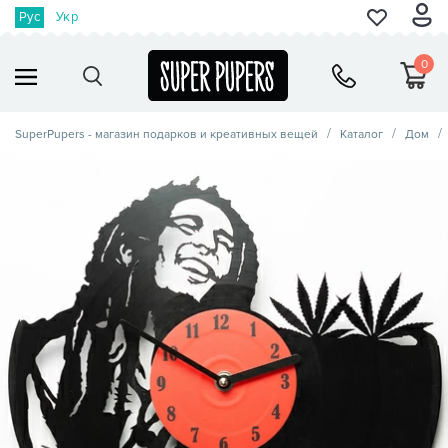
Рус
Укр
0
SuperPupers - магазин подарков и креативных вещей
Каталог
Дом