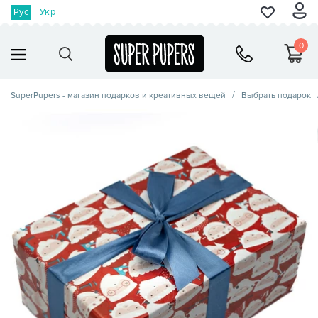
Рус
Укр
0
SuperPupers - магазин подарков и креативных вещей
Выбрать подарок