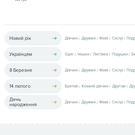
Новий рік
Дівчині
Дружині
Мамі
Сестрі
Подр
Українцям
Одяг
Чашки
Листівки
Подушки
Е
8 Березня
Дівчині
Дружині
Мамі
Сестрі
Подр
14 лютого
Братові
Коханій дівчині
Другові
Др
День
Дівчині
Дружині
Мамі
Сестрі
Подр
народження