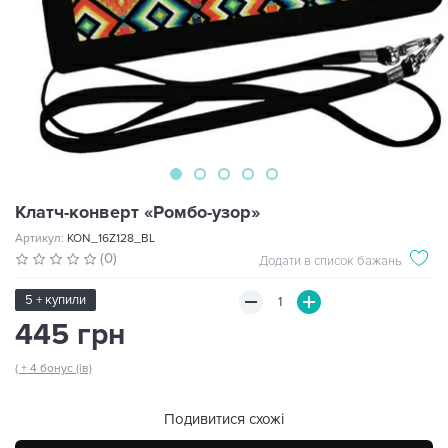
Клатч-конверт «Ромбо-узор»
Артикул:
KON_16Z128_BL
(0)
Додати в список бажань
5 + купили
445 грн
( + 4 бонус (ів)
Подивитися схожі