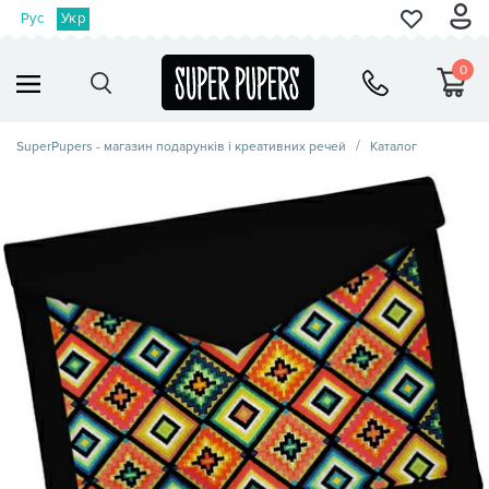
Рус
Укр
0
SuperPupers - магазин подарунків і креативних речей
Каталог