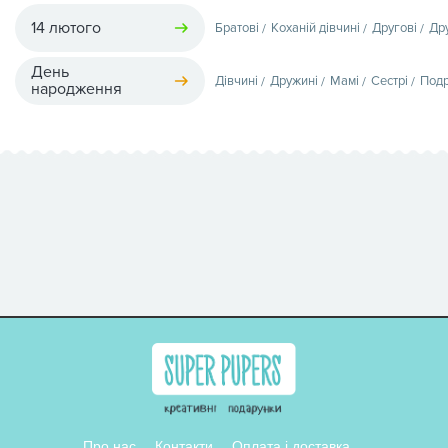
14 лютого
Братові
Коханій дівчині
Другові
Др
День
Дівчині
Дружині
Мамі
Сестрі
Подр
народження
Про нас
Контакти
Оплата і доставка