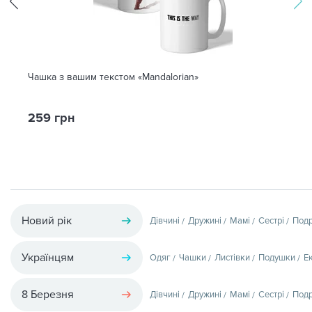
Чашка з вашим текстом «Mandalorian»
259 грн
Новий рік
Дівчині
Дружині
Мамі
Сестрі
Подр
Українцям
Одяг
Чашки
Листівки
Подушки
Е
8 Березня
Дівчині
Дружині
Мамі
Сестрі
Подр