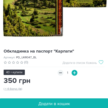
Обкладинка на паспорт "Карпати"
Артикул:
PD_UKR047_BL
(0)
Додати в список бажань
40 + купили
350 грн
( + 4 бонус (ів)
Додати в кошик