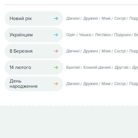
Новий рік
Дівчині
Дружині
Мамі
Сестрі
Подр
Українцям
Одяг
Чашки
Листівки
Подушки
Е
8 Березня
Дівчині
Дружині
Мамі
Сестрі
Подр
14 лютого
Братові
Коханій дівчині
Другові
Др
День
Дівчині
Дружині
Мамі
Сестрі
Подр
народження