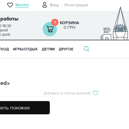
Wishlist
Вход
Регистрация
 работы
0
КОРЗИНА
0-18:30
0 ГРН
одной
5 дней
УХОД
ИГРЫ/ОТДЫХ
ДЕТЯМ
ДРУГОЕ
sed»
Добавить в список желаний
еть похожие