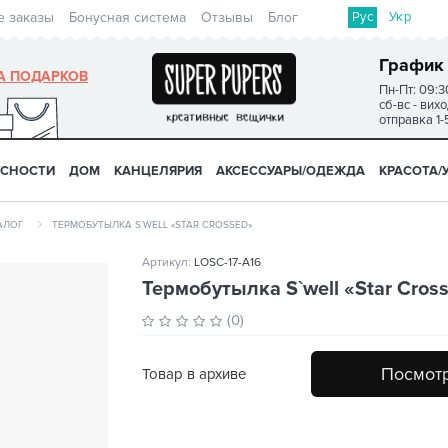
Рус
Укр
е заказы
Бонусная система
Отзывы
Блог
График
А ПОДАРКОВ
Пн-Пт: 09:3
сб-вс - вих
отправка 1-
УСНОСТИ
ДОМ
КАНЦЕЛЯРИЯ
АКСЕССУАРЫ/ОДЕЖДА
КРАСОТА/
АЛОГ
ТЕРМОБУТЫЛКА S`WELL «STAR CROSSED»
Артикул:
LOSC-17-A16
Термобутылка S`well «Star Cros
(0)
Посмотр
Товар в архиве