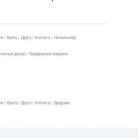
пе
Брату
Другу
Коллеге
Начальнику
тенный декор
Придверные коврики
пе
Брату
Другу
Коллеге
Дедушке