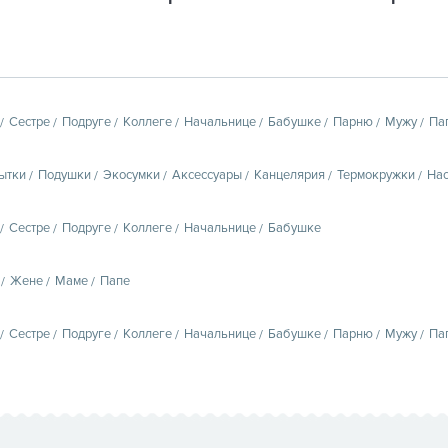
Сестре
Подруге
Коллеге
Начальнице
Бабушке
Парню
Мужу
Па
ытки
Подушки
Экосумки
Аксессуары
Канцелярия
Термокружки
Нас
Сестре
Подруге
Коллеге
Начальнице
Бабушке
Жене
Маме
Папе
Сестре
Подруге
Коллеге
Начальнице
Бабушке
Парню
Мужу
Па