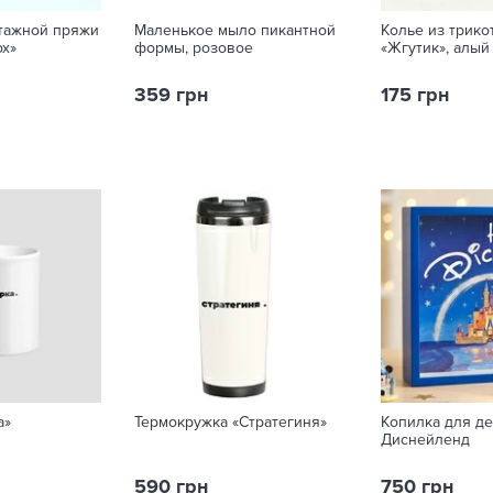
отажной пряжи
Маленькое мыло пикантной
Колье из трик
ох»
формы, розовое
«Жгутик», алый
359 грн
175 грн
а»
Термокружка «Стратегиня»
Копилка для де
Диснейленд
590 грн
750 грн