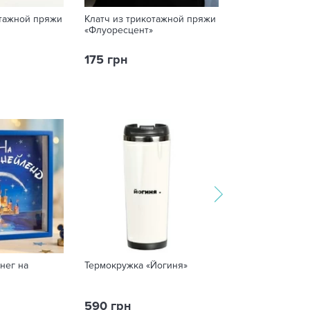
отажной пряжи
Клатч из трикотажной пряжи
Колье из трик
«Флуоресцент»
«Кексик»
175 грн
220 грн
нег на
Термокружка «Йогиня»
3D-стикер «Soci
590 грн
75 грн