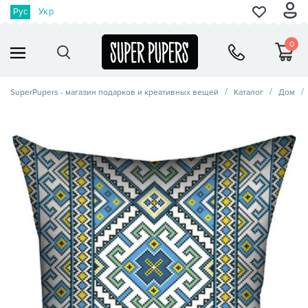
Рус
Укр
0
SuperPupers - магазин подарков и креативных вещей
Каталог
Дом