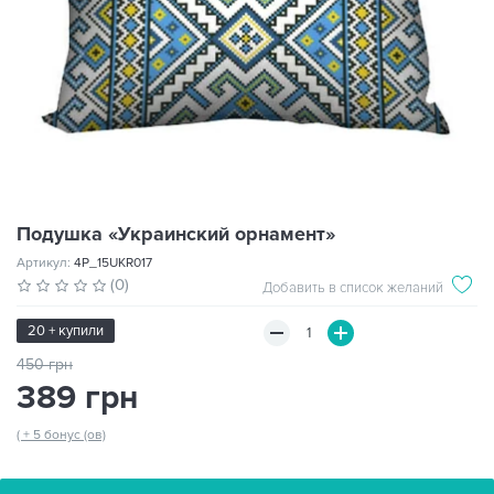
Подушка «Украинский орнамент»
Артикул:
4P_15UKR017
(0)
Добавить в список желаний
20 + купили
450 грн
389 грн
( + 5 бонус (ов)