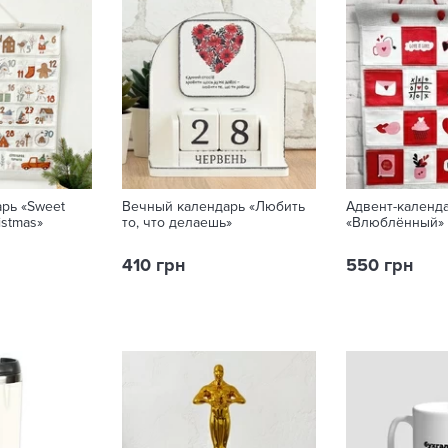
рь «Sweet
Вечный календарь «Любить
Адвент-календ
istmas»
то, что делаешь»
«Влюблённый»
410 грн
550 грн