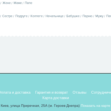
Жене
Маме
Папе
Сестре
Подруге
Коллеге
Начальнице
Бабушке
Парню
Мужу
Па
плата и доставка
Гарантия и возврат
Отзывы
Сотруднич
Карта доставки
Киев, улица Приречная, 25А (м. Героев Днепра)
Показать на карте