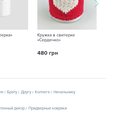
терка»
Кружка в свитерке
Гель для душу F
«Сердечко»
«Дитячий», 200
480 грн
62 грн
пе
Брату
Другу
Коллеге
Начальнику
тенный декор
Придверные коврики