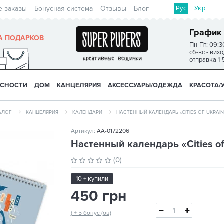
Рус
Укр
е заказы
Бонусная система
Отзывы
Блог
График
А ПОДАРКОВ
Пн-Пт: 09:3
сб-вс - вих
отправка 1-
УСНОСТИ
ДОМ
КАНЦЕЛЯРИЯ
АКСЕССУАРЫ/ОДЕЖДА
КРАСОТА/
АЛОГ
КАНЦЕЛЯРИЯ
КАЛЕНДАРИ
НАСТЕННЫЙ КАЛЕНДАРЬ «CITIES OF UKRAIN
Артикул:
AA-0172206
Настенный календарь «Cities of
(0)
10 + купили
450 грн
( + 5 бонус (ов)