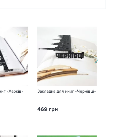
ниг «Харків»
Закладка для книг «Чернівці»
Картина по но
«Щедрий Львів
469 грн
199 грн
335 грн