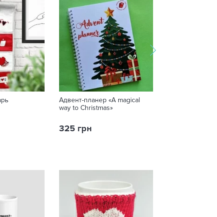
арь
Адвент-планер «A magical
Настольный ка
way to Christmas»
2026 «Собаки, 
свої справи»
325 грн
249 грн