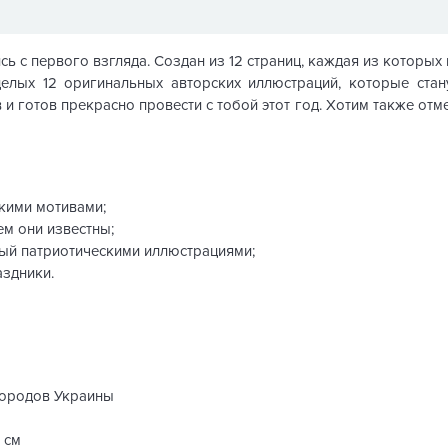
ь с первого взгляда. Создан из 12 страниц, каждая из которых
целых 12 оригинальных авторских иллюстраций, которые ста
и готов прекрасно провести с тобой этот год. Хотим также отм
кими мотивами;
ем они известны;
ый патриотическими иллюстрациями;
здники.
городов Украины
 см