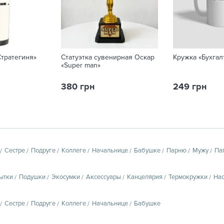
Стратегиня»
Статуэтка сувенирная Оскар
Кружка «Бухгал
«Super man»
380 грн
249 грн
Сестре
Подруге
Коллеге
Начальнице
Бабушке
Парню
Мужу
Па
ытки
Подушки
Экосумки
Аксессуары
Канцелярия
Термокружки
Нас
Сестре
Подруге
Коллеге
Начальнице
Бабушке