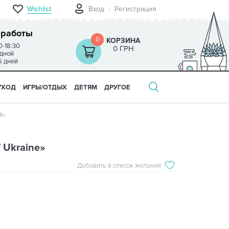
Wishlist
Вход
Регистрация
 работы
0
КОРЗИНА
0-18:30
0 ГРН
одной
5 дней
УХОД
ИГРЫ/ОТДЫХ
ДЕТЯМ
ДРУГОЕ
E»
 Ukraine»
Добавить в список желаний