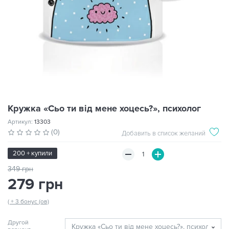
Кружка «Сьо ти від мене хоцесь?», психолог
Артикул:
13303
(0)
Добавить в список желаний
200 + купили
349 грн
279 грн
( + 3 бонус (ов)
Другой