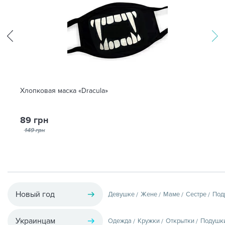
Хлопковая маска «Dracula»
89 грн
149 грн
Новый год
Девушке
Жене
Маме
Сестре
Под
Украинцам
Одежда
Кружки
Открытки
Подушк