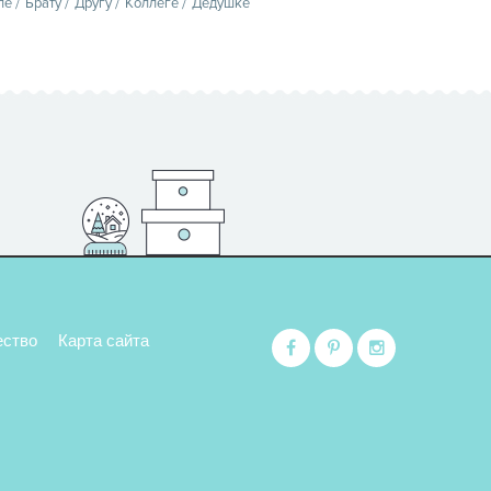
пе
Брату
Другу
Коллеге
Дедушке
ество
Карта сайта