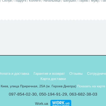
Сестре
Подруге
Коллеге
Начальнице
Бабушке
Парню
Мужу
Па
плата и доставка
Гарантия и возврат
Отзывы
Сотруднич
Карта доставки
Киев, улица Приречная, 25А (м. Героев Днепра)
Показать на карте
097-854-02-30
,
050-194-91-29
,
063-682-38-03
Work.ua