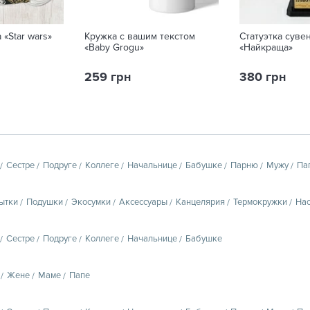
 «Star wars»
Кружка с вашим текстом
Статуэтка суве
«Baby Grogu»
«Найкраща»
259 грн
380 грн
Сестре
Подруге
Коллеге
Начальнице
Бабушке
Парню
Мужу
Па
ытки
Подушки
Экосумки
Аксессуары
Канцелярия
Термокружки
Нас
Сестре
Подруге
Коллеге
Начальнице
Бабушке
Жене
Маме
Папе