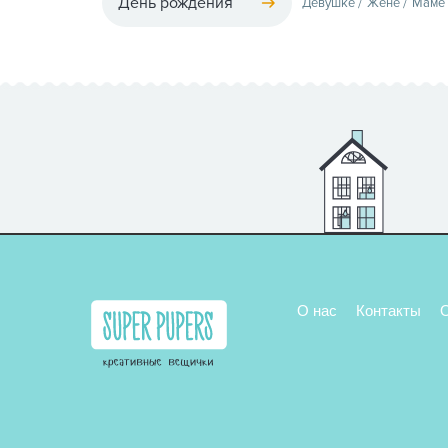
День рождения
Девушке
Жене
Маме
О нас
Контакты
О