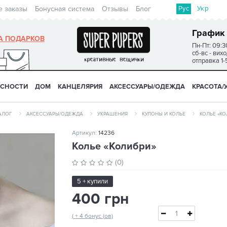
Рус
Укр
е заказы
Бонусная система
Отзывы
Блог
График
А ПОДАРКОВ
Пн-Пт: 09:3
сб-вс - вих
отправка 1-
УСНОСТИ
ДОМ
КАНЦЕЛЯРИЯ
АКСЕССУАРЫ/ОДЕЖДА
КРАСОТА/
АЛОГ
АКСЕССУАРЫ/ОДЕЖДА
УКРАШЕНИЯ
КУЛОНЫ И КОЛЬЕ
КОЛЬЕ «КО
Артикул:
14236
Колье «Колибри»
(0)
5 + купили
400 грн
( + 4 бонус (ов)