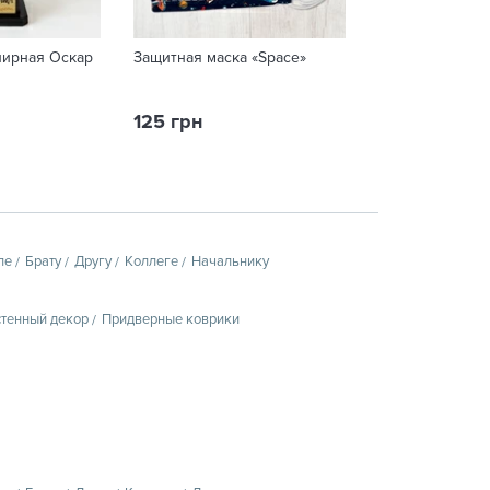
нирная Оскар
Защитная маска «Space»
Защитная маск
125 грн
125 грн
пе
Брату
Другу
Коллеге
Начальнику
тенный декор
Придверные коврики