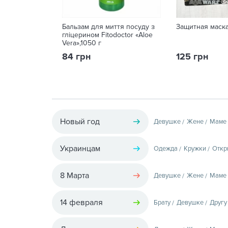
Бальзам для миття посуду з
Защитная маска
гліцерином Fitodoctor «Aloe
Vera»,1050 г
84 грн
125 грн
Новый год
Девушке
Жене
Маме
Украинцам
Одежда
Кружки
Откр
8 Марта
Девушке
Жене
Маме
14 февраля
Брату
Девушке
Другу