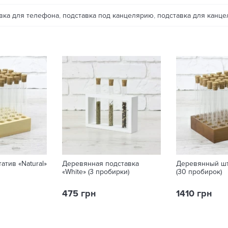
вка для телефона
,
подставка под канцелярию
,
подставка для канц
тив «Natural»
Деревянная подставка
Деревянный шт
«White» (3 пробирки)
(30 пробирок)
475 грн
1410 грн