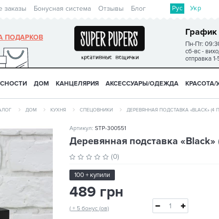
Рус
Укр
е заказы
Бонусная система
Отзывы
Блог
График
А ПОДАРКОВ
Пн-Пт: 09:3
сб-вс - вих
отправка 1-
УСНОСТИ
ДОМ
КАНЦЕЛЯРИЯ
АКСЕССУАРЫ/ОДЕЖДА
КРАСОТА/
АЛОГ
ДОМ
КУХНЯ
СПЕЦОВНИКИ
ДЕРЕВЯННАЯ ПОДСТАВКА «BLACK» (4 
Артикул:
STP-300551
Деревянная подставка «Black» 
(0)
100 + купили
489 грн
( + 5 бонус (ов)