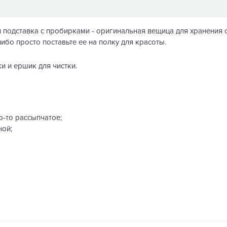
подставка с пробирками - оригинальная вещица для хранения с
бо просто поставьте ее на полку для красоты.
и и ершик для чистки.
о-то рассыпчатое;
ной;