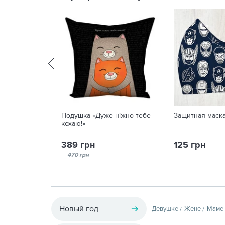
Подушка «Дуже ніжно тебе
Защитная маска
кохаю!»
389 грн
125 грн
470 грн
Новый год
Девушке
Жене
Маме