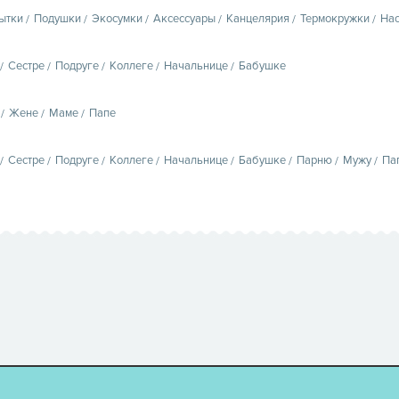
ытки
Подушки
Экосумки
Аксессуары
Канцелярия
Термокружки
Нас
Сестре
Подруге
Коллеге
Начальнице
Бабушке
Жене
Маме
Папе
Сестре
Подруге
Коллеге
Начальнице
Бабушке
Парню
Мужу
Па