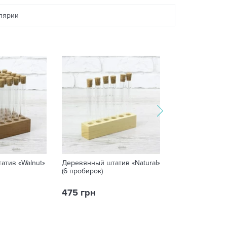
елярии
атив «Walnut»
Деревянный штатив «Natural»
Деревянный шта
(6 пробирок)
(14 пробирок)
475 грн
805 грн