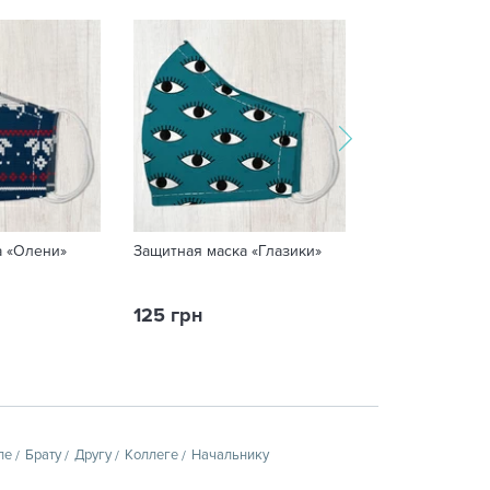
а «Олени»
Защитная маска «Глазики»
Кружка «С ваши
125 грн
259 грн
пе
Брату
Другу
Коллеге
Начальнику