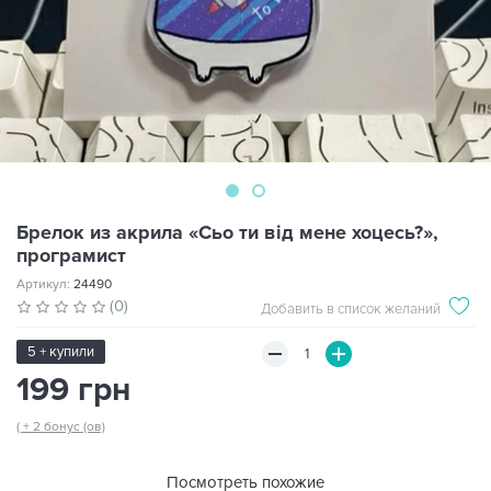
Брелок из акрила «Сьо ти від мене хоцесь?»,
програмист
Артикул:
24490
(0)
Добавить в список желаний
5 + купили
199 грн
( + 2 бонус (ов)
Посмотреть похожие