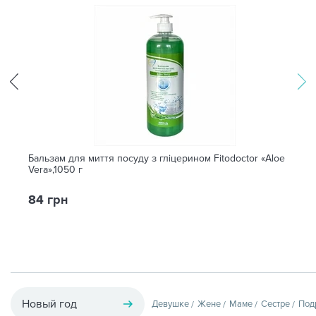
Бальзам для миття посуду з гліцерином Fitodoctor «Aloe
Vera»,1050 г
84 грн
Новый год
Девушке
Жене
Маме
Сестре
Под