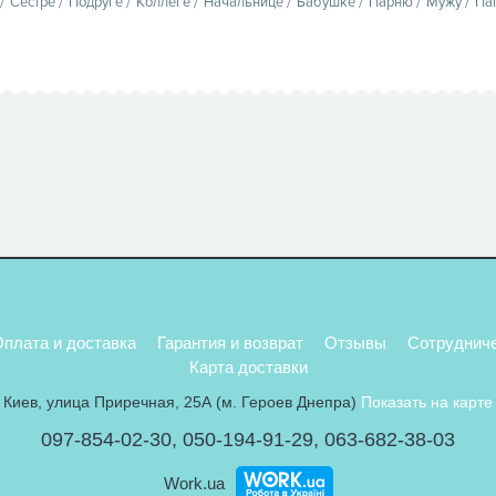
Сестре
Подруге
Коллеге
Начальнице
Бабушке
Парню
Мужу
Па
плата и доставка
Гарантия и возврат
Отзывы
Сотруднич
Карта доставки
Киев, улица Приречная, 25А (м. Героев Днепра)
Показать на карте
097-854-02-30
,
050-194-91-29
,
063-682-38-03
Work.ua