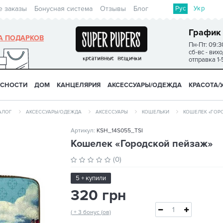
Рус
Укр
е заказы
Бонусная система
Отзывы
Блог
График
А ПОДАРКОВ
Пн-Пт: 09:3
сб-вс - вих
отправка 1-
УСНОСТИ
ДОМ
КАНЦЕЛЯРИЯ
АКСЕССУАРЫ/ОДЕЖДА
КРАСОТА/
АЛОГ
АКСЕССУАРЫ/ОДЕЖДА
АКСЕССУАРЫ
КОШЕЛЬКИ
КОШЕЛЕК «ГОР
Артикул:
KSH_14S055_TSI
Кошелек «Городской пейзаж»
(0)
5 + купили
320 грн
( + 3 бонус (ов)