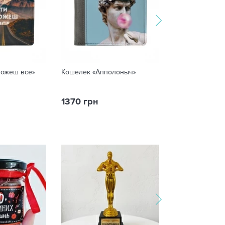
можеш все»
Кошелек «Апполоныч»
Кошелёк «Сотв
Адама»
1370 грн
369 грн