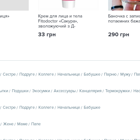
ниця»
Крем для лица и тела
Баночка с запи
Fitodoctor «Сакура»,
потаємних бажа
зволожуючий з Д-
пантенолом 75 г
33 грн
290 грн
Сестре
Подруге
Коллеге
Начальнице
Бабушке
Парню
Мужу
Па
ытки
Подушки
Экосумки
Аксессуары
Канцелярия
Термокружки
Нас
Сестре
Подруге
Коллеге
Начальнице
Бабушке
Жене
Маме
Папе