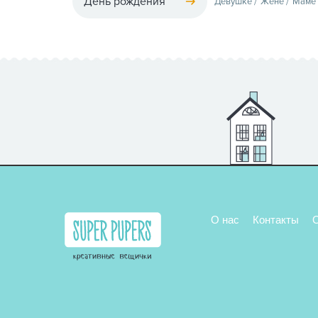
День рождения
Девушке
Жене
Маме
О нас
Контакты
О