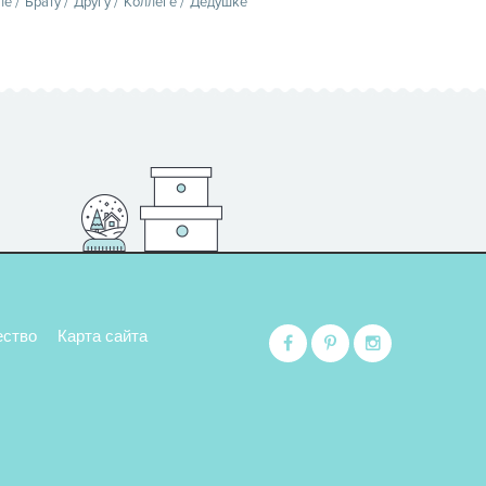
пе
Брату
Другу
Коллеге
Дедушке
ество
Карта сайта