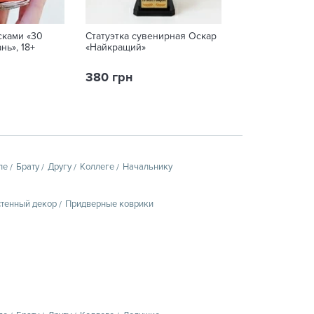
сками «30
Статуэтка сувенирная Оскар
Кружка с вашим
нь», 18+
«Найкращий»
«Mandalorian»
380 грн
259 грн
пе
Брату
Другу
Коллеге
Начальнику
тенный декор
Придверные коврики