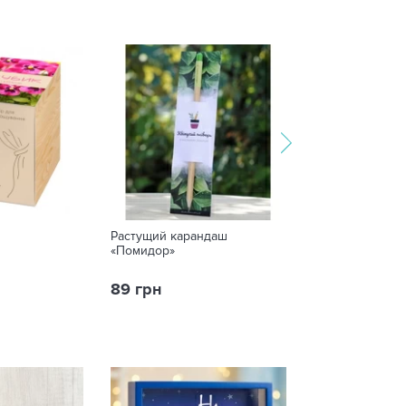
Растущий карандаш
Растущий кара
«Помидор»
89 грн
89 грн