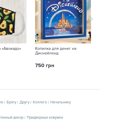
а «Авокадо»
Копилка для денег на
Кружка с вашим
Диснейленд
«Mandalorian»
750 грн
259 грн
пе
Брату
Другу
Коллеге
Начальнику
тенный декор
Придверные коврики