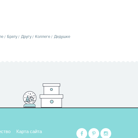
пе
Брату
Другу
Коллеге
Дедушке
ество
Карта сайта