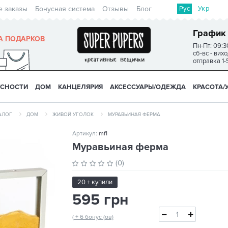
Рус
Укр
е заказы
Бонусная система
Отзывы
Блог
График
А ПОДАРКОВ
Пн-Пт: 09:3
сб-вс - вих
отправка 1-
УСНОСТИ
ДОМ
КАНЦЕЛЯРИЯ
АКСЕССУАРЫ/ОДЕЖДА
КРАСОТА/
АЛОГ
ДОМ
ЖИВОЙ УГОЛОК
МУРАВЬИНАЯ ФЕРМА
Артикул:
mf1
Муравьиная ферма
(0)
20 + купили
595 грн
( + 6 бонус (ов)