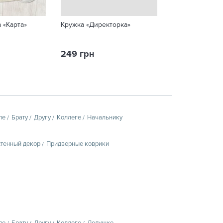
 «Карта»
Кружка «Директорка»
Бальзам для ми
гліцерином Fito
Vera»,1050 г
249 грн
84 грн
пе
Брату
Другу
Коллеге
Начальнику
тенный декор
Придверные коврики
пе
Брату
Другу
Коллеге
Дедушке