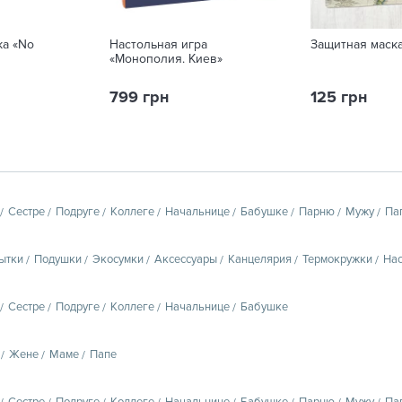
ка «No
Настольная игра
Защитная маска
«Монополия. Киев»
799 грн
125 грн
Сестре
Подруге
Коллеге
Начальнице
Бабушке
Парню
Мужу
Па
ытки
Подушки
Экосумки
Аксессуары
Канцелярия
Термокружки
Нас
Сестре
Подруге
Коллеге
Начальнице
Бабушке
Жене
Маме
Папе
Сестре
Подруге
Коллеге
Начальнице
Бабушке
Парню
Мужу
Па