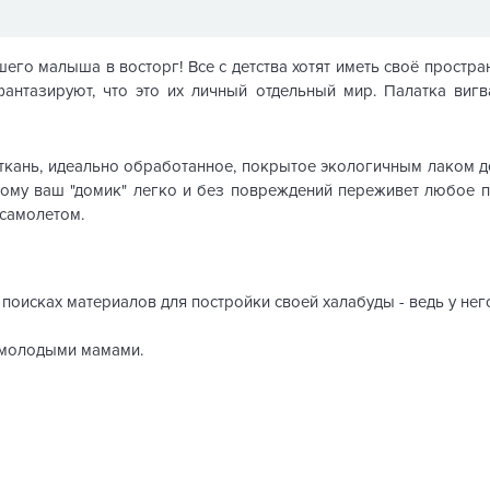
ашего малыша в восторг! Все с детства хотят иметь своё простра
фантазируют, что это их личный отдельный мир. Палатка виг
кань, идеально обработанное, покрытое экологичным лаком д
рому ваш "домик" легко и без повреждений переживет любое п
 самолетом.
поисках материалов для постройки своей халабуды - ведь у нег
 молодыми мамами.