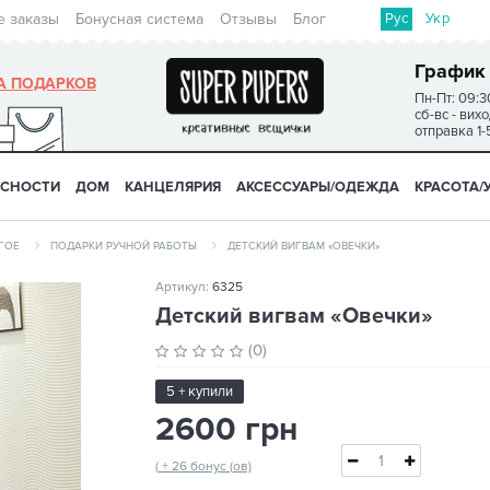
Рус
Укр
е заказы
Бонусная система
Отзывы
Блог
График
А ПОДАРКОВ
Пн-Пт: 09:3
сб-вс - вих
отправка 1-
УСНОСТИ
ДОМ
КАНЦЕЛЯРИЯ
АКСЕССУАРЫ/ОДЕЖДА
КРАСОТА/
ГОЕ
ПОДАРКИ РУЧНОЙ РАБОТЫ
ДЕТСКИЙ ВИГВАМ «ОВЕЧКИ»
Артикул:
6325
Детский вигвам «Овечки»
(0)
5 + купили
2600 грн
( + 26 бонус (ов)