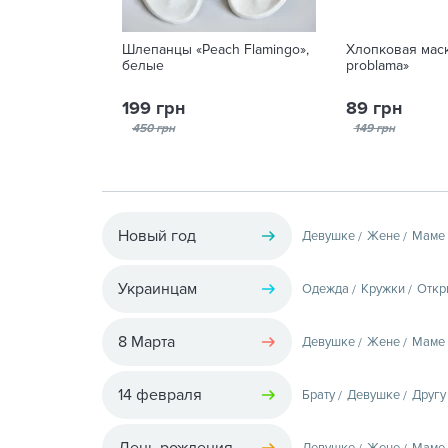
Шлепанцы «Peach Flamingo»,
Хлопковая мас
белые
problama»
199 грн
89 грн
450 грн
149 грн
Новый год
Девушке
Жене
Маме
Украинцам
Одежда
Кружки
Откр
8 Марта
Девушке
Жене
Маме
14 февраля
Брату
Девушке
Другу
День рождения
Девушке
Жене
Маме