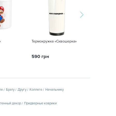
»
Термокружка «Сквошерка»
Подушка «Дуже
кохаю!»
590 грн
389 грн
470 грн
пе
Брату
Другу
Коллеге
Начальнику
тенный декор
Придверные коврики