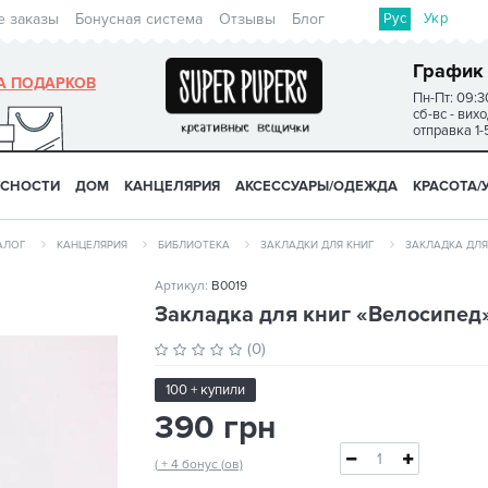
Рус
Укр
е заказы
Бонусная система
Отзывы
Блог
График
А ПОДАРКОВ
Пн-Пт: 09:3
сб-вс - вих
отправка 1-
УСНОСТИ
ДОМ
КАНЦЕЛЯРИЯ
АКСЕССУАРЫ/ОДЕЖДА
КРАСОТА/
АЛОГ
КАНЦЕЛЯРИЯ
БИБЛИОТЕКА
ЗАКЛАДКИ ДЛЯ КНИГ
ЗАКЛАДКА ДЛЯ
Артикул:
B0019
Закладка для книг «Велосипед
(0)
100 + купили
390 грн
( + 4 бонус (ов)