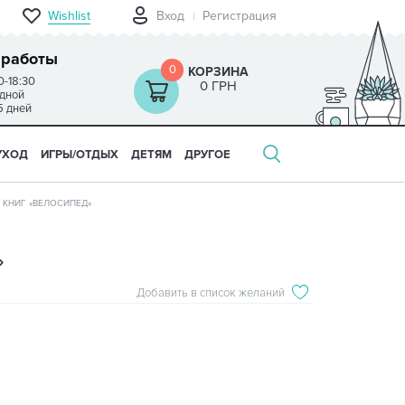
Wishlist
Вход
Регистрация
 работы
0
КОРЗИНА
0-18:30
0 ГРН
одной
5 дней
УХОД
ИГРЫ/ОТДЫХ
ДЕТЯМ
ДРУГОЕ
 КНИГ «ВЕЛОСИПЕД»
»
Добавить в список желаний