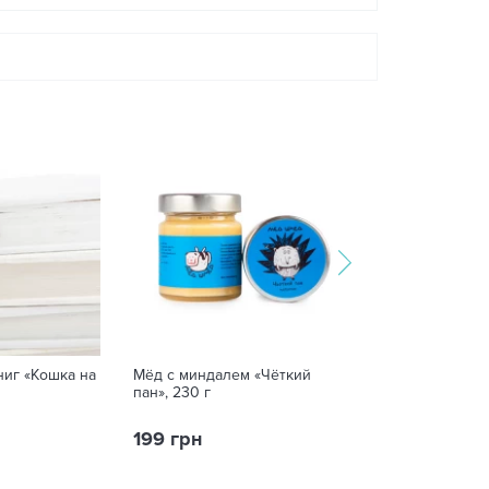
ниг «Кошка на
Мёд с миндалем «Чёткий
Набор трубоче
пан», 230 г
напитков (4 шт.
199 грн
269 грн
400 грн