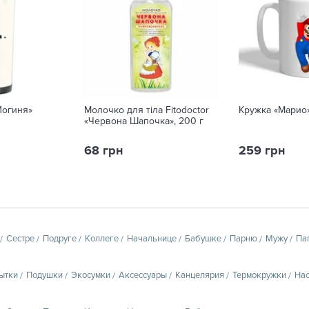
Йогиня»
Молочко для тіла Fitodoctor
Кружка «Марио
«Червона Шапочка», 200 г
68 грн
259 грн
Сестре
Подруге
Коллеге
Начальнице
Бабушке
Парню
Мужу
Па
ытки
Подушки
Экосумки
Аксессуары
Канцелярия
Термокружки
Нас