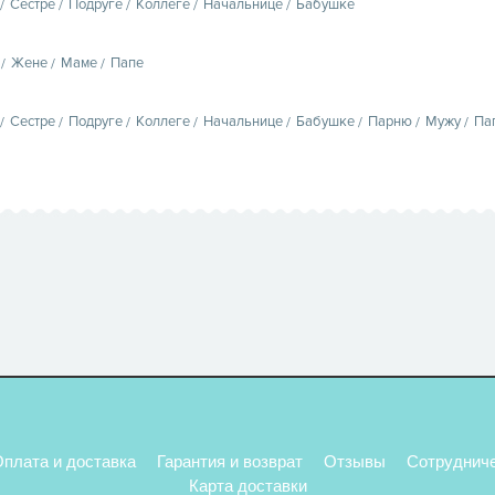
Сестре
Подруге
Коллеге
Начальнице
Бабушке
Жене
Маме
Папе
Сестре
Подруге
Коллеге
Начальнице
Бабушке
Парню
Мужу
Па
плата и доставка
Гарантия и возврат
Отзывы
Сотруднич
Карта доставки