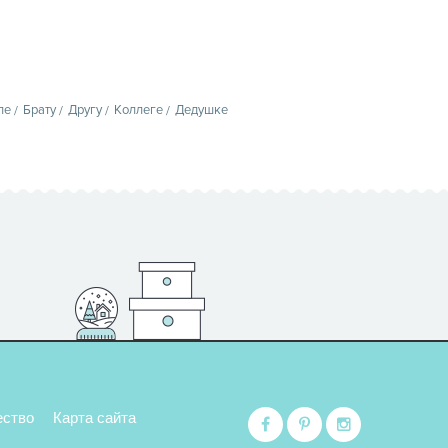
пе
Брату
Другу
Коллеге
Дедушке
ество
Карта сайта