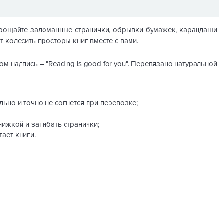
Прощайте заломанные странички, обрывки бумажек, карандаши
ет колесить просторы книг вместе с вами.
м надпись – "Reading is good for you". Перевязано натуральной
льно и точно не согнется при перевозке;
нижкой и загибать странички;
ает книги.