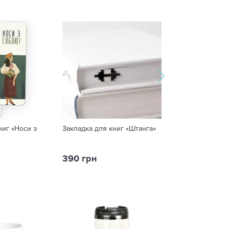
ниг «Носи з
Закладка для книг «Штанга»
Закладка для к
«Велосипед»
390 грн
390 грн