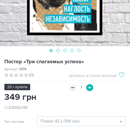
Постер «Три слагаемых успеха»
Артикул:
5174
(0)
Добавить в список желаний
20 + купили
349 грн
( + 3 бонус (ов)
Тип постера