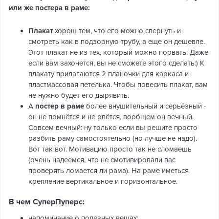
или же постера в раме:
Плакат
хорош тем, что его можно свернуть и
смотреть как в подзорную трубу, а еще он дешевле.
Этот плакат не из тех, который можно порвать. Даже
если вам захочется, вы не сможете этого сделать:) К
плакату прилагаются 2 планочки для каркаса и
пластмассовая петелька. Чтобы повесить плакат, вам
не нужно будет его дырявить.
А
постер в раме
более внушительный и серьёзный -
он не помнётся и не рвётся, вообщем он вечный.
Совсем вечный: ну только если вы решите просто
разбить раму самостоятельно (но лучше не надо).
Вот так вот. Мотивацию просто так не сломаешь
(очень надеемся, что не смотивировали вас
проверять ломается ли рама). На раме иметься
крепление вертикальное и горизонтальное.
В чем СуперПуперс:
напоминание о полезных вещах;