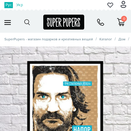
Рус
Укр
0
SuperPupers - магазин подарков и креативных вещей
Каталог
Дом