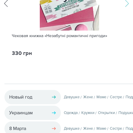
Чековая книжка «Незабутні романтичні пригоди»
330 грн
Новый год
Девушке
Жене
Маме
Сестре
Под
Украинцам
Одежда
Кружки
Открытки
Подушк
8 Марта
Девушке
Жене
Маме
Сестре
Под