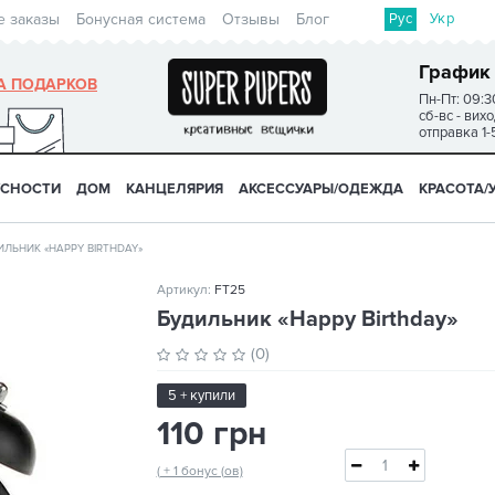
Рус
Укр
е заказы
Бонусная система
Отзывы
Блог
График
А ПОДАРКОВ
Пн-Пт: 09:3
сб-вс - вих
отправка 1-
УСНОСТИ
ДОМ
КАНЦЕЛЯРИЯ
АКСЕССУАРЫ/ОДЕЖДА
КРАСОТА/
ИЛЬНИК «HAPPY BIRTHDAY»
Артикул:
FT25
Будильник «Happy Birthday»
(0)
5 + купили
110 грн
( + 1 бонус (ов)