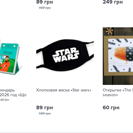
89 грн
249 грн
149 грн
лендарь
Хлопковая маска «Star wars»
Открытка «The 
 2026 год «Що
season»
вято»
89 грн
60 грн
149 грн