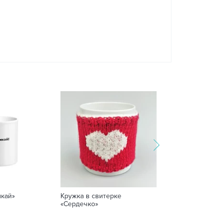
мкай»
Кружка в свитерке
Защитная маск
«Сердечко»