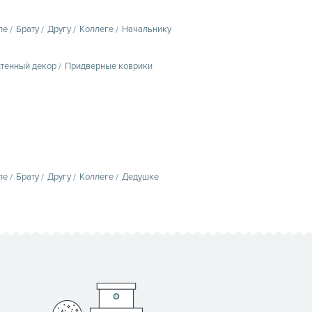
пе
Брату
Другу
Коллеге
Начальнику
тенный декор
Придверные коврики
пе
Брату
Другу
Коллеге
Дедушке