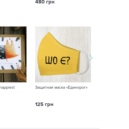
480 грн
125 грн
happiest
Защитная маска «Единорог»
Кружка «Ма, я 
125 грн
249 грн