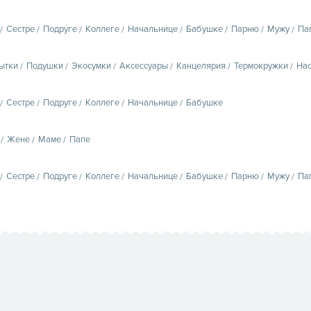
Сестре
Подруге
Коллеге
Начальнице
Бабушке
Парню
Мужу
Па
ытки
Подушки
Экосумки
Аксессуары
Канцелярия
Термокружки
Нас
Сестре
Подруге
Коллеге
Начальнице
Бабушке
Жене
Маме
Папе
Сестре
Подруге
Коллеге
Начальнице
Бабушке
Парню
Мужу
Па