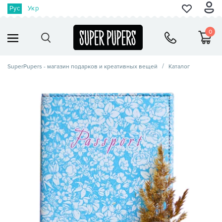
Рус
Укр
0
SuperPupers - магазин подарков и креативных вещей
Каталог