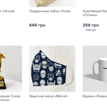
м «Чёткий
Подарочный набор «Геній»
SuperАкция! Кр
«Озтынь»
649 грн
259 грн
430 грн
нирная Оскар
Защитная маска «Marvel»
Кружка «Лікарк
итель»