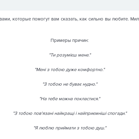
вами, которые помогут вам сказать, как сильно вы любите. Мил
Примеры причин:
"Ти розумієш мене.
"
"
Мені з тобою дуже комфортно.
"
"
З тобою не буває нудно.
"
"
На тебе можна покластися.
"
"
З тобою пов'язані найкращі і найприємніші спогади.
"
"Я люблю приймати з тобою душ."