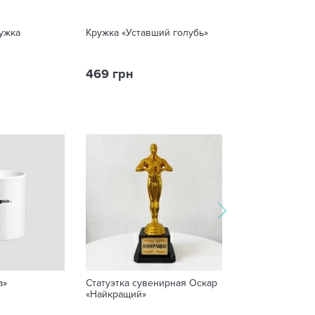
ужка
Кружка «Уставший голубь»
Печенье с пре
«Кохаю тебе»
469 грн
199 грн
а»
Статуэтка сувенирная Оскар
Защитная маск
«Найкращий»