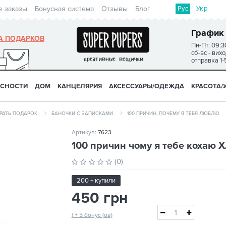
Рус
Укр
е заказы
Бонусная система
Отзывы
Блог
График
А ПОДАРКОВ
Пн-Пт: 09:3
сб-вс - вих
отправка 1-
УСНОСТИ
ДОМ
КАНЦЕЛЯРИЯ
АКСЕССУАРЫ/ОДЕЖДА
КРАСОТА/
РАТЬ ПОДАРОК
БАНОЧКИ С ЗАПИСКАМИ
100 ПРИЧИН, ПОЧЕМУ Я ТЕБЯ ЛЮБЛЮ
Артикул:
7623
100 причин чому я тебе кохаю
(0)
200 + купили
450 грн
( + 5 бонус (ов)