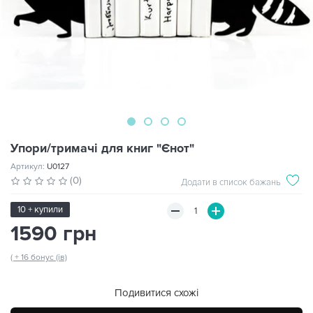
Упори/тримачі для книг "Єнот"
Артикул:
U0127
(0)
Додати в список бажань
10 + купили
1590 грн
( + 16 бонус (ів)
Подивитися схожі