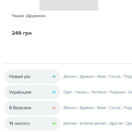
Чашка «Дружина»
249 грн
Новий рік
Дівчині
Дружині
Мамі
Сестрі
Подр
Українцям
Одяг
Чашки
Листівки
Подушки
Е
8 Березня
Дівчині
Дружині
Мамі
Сестрі
Подр
14 лютого
Братові
Коханій дівчині
Другові
Др