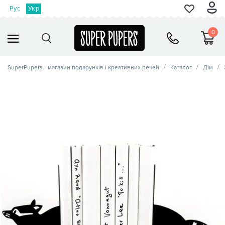
Рус
Укр
0
SuperPupers - магазин подарунків і креативних речей
Каталог
Дім