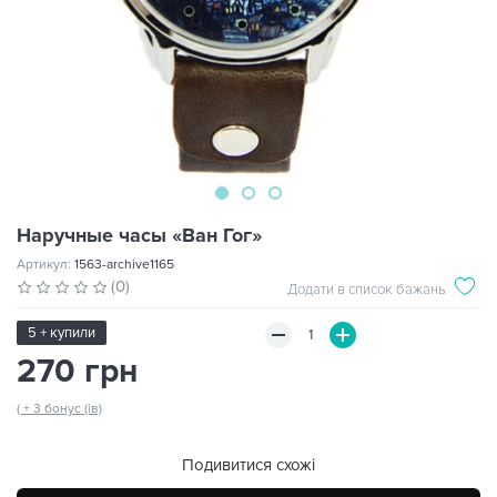
Наручные часы «Ван Гог»
Артикул:
1563-archive1165
(0)
Додати в список бажань
5 + купили
270 грн
( + 3 бонус (ів)
Подивитися схожі