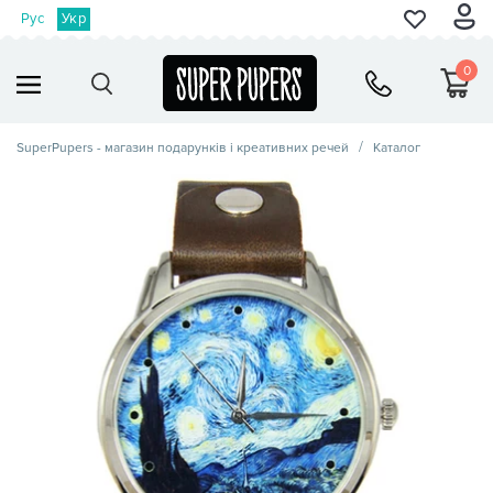
Рус
Укр
0
SuperPupers - магазин подарунків і креативних речей
Каталог