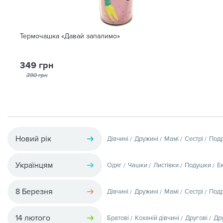
Термочашка «Давай запалимо»
349 грн
390 грн
Новий рік
Дівчині
Дружині
Мамі
Сестрі
Подр
Українцям
Одяг
Чашки
Листівки
Подушки
Е
8 Березня
Дівчині
Дружині
Мамі
Сестрі
Подр
14 лютого
Братові
Коханій дівчині
Другові
Др