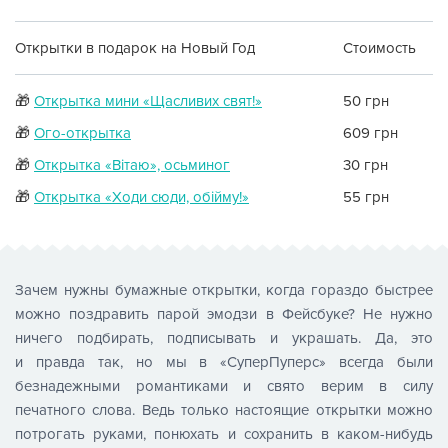
Открытки в подарок на Новый Год
Стоимость
🎁
Открытка мини «Щасливих свят!»
50 грн
🎁
Ого-открытка
609 грн
🎁
Открытка «Вітаю», осьминог
30 грн
🎁
Открытка «Ходи сюди, обійму!»
55 грн
Зачем нужны бумажные открытки, когда гораздо быстрее
можно поздравить парой эмодзи в Фейсбуке? Не нужно
ничего подбирать, подписывать и украшать. Да, это
и правда так, но мы в «СуперПуперс» всегда были
безнадежными романтиками и свято верим в силу
печатного слова. Ведь только настоящие открытки можно
потрогать руками, понюхать и сохранить в каком-нибудь