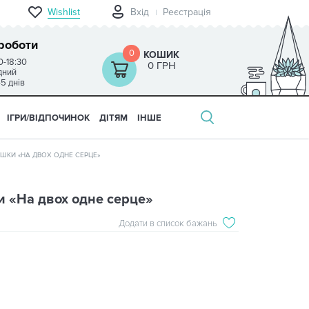
Wishlist
Вхід
Реєстрація
роботи
0
КОШИК
0-18:30
0 ГРН
ідний
-5 днів
ІГРИ/ВІДПОЧИНОК
ДІТЯМ
ІНШЕ
ЧАШКИ «НА ДВОХ ОДНЕ СЕРЦЕ»
и «На двох одне серце»
Додати в список бажань