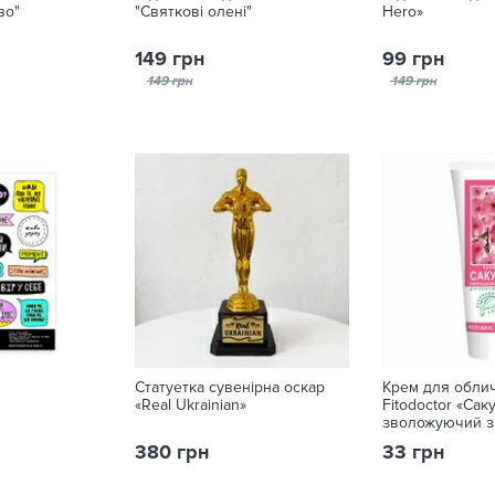
во"
"Святкові олені"
Hero»
149 грн
99 грн
149 грн
149 грн
Статуетка сувенірна оскар
Крем для облич
«Real Ukrainian»
Fitodoctor «Саку
зволожуючий з
пантенолом 75 
380 грн
33 грн