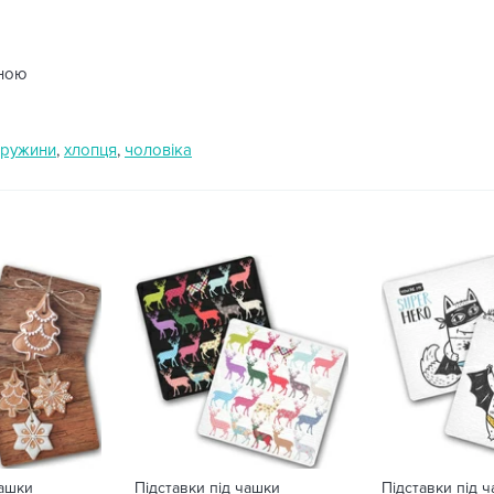
иною
дружини
,
хлопця
,
чоловіка
чашки
Підставки під чашки
Підставки під 