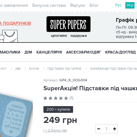
Рус
Укр
ні замовлення
Бонусна система
Відгуки
Блог
Графік 
А ПОДАРУНКІВ
Пн-Пт: 09:3
сб-нд - вих
відправка 1
МАКОЛИКИ
ДІМ
КАНЦЕЛЯРІЯ
АКСЕСУАРИ/ОДЯГ
КРАСА/ДОГЛЯД
АЛОГ
ДІМ
КУХНЯ
ПІДСТАВКИ ПІД ГАРЯЧЕ
SUPERАКЦІЯ! ПІДСТАВКИ ПІД 
Артикул:
GP4_R_DOG004
SuperАкція! Підставки під чашк
(1)
200 + купили
249 грн
( + 2 бонус (ів)