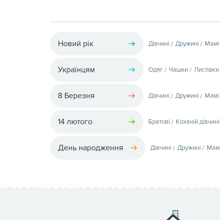
Новий рік
Дівчині
Дружині
Мамі
Українцям
Одяг
Чашки
Листівки
8 Березня
Дівчині
Дружині
Мамі
14 лютого
Братові
Коханій дівчині
День народження
Дівчині
Дружині
Мам