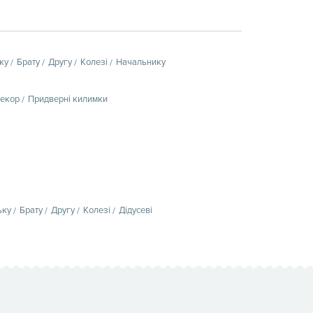
ку
Брату
Другу
Колезі
Начальнику
декор
Придверні килимки
ьку
Брату
Другу
Колезі
Дідусеві