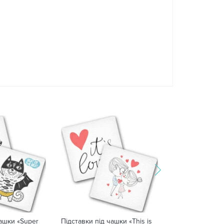
чашки «Super
Підставки під чашки «This is
Підставки під ч