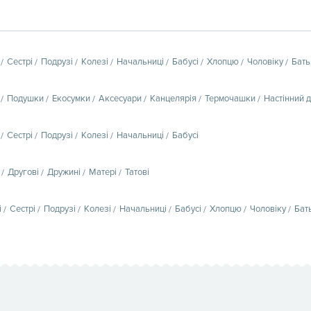
Сестрі
Подрузі
Колезі
Начальниці
Бабусі
Хлопцю
Чоловіку
Бать
Подушки
Екосумки
Аксесуари
Канцелярія
Термочашки
Настінний 
Сестрі
Подрузі
Колезі
Начальниці
Бабусі
Другові
Дружині
Матері
Татові
і
Сестрі
Подрузі
Колезі
Начальниці
Бабусі
Хлопцю
Чоловіку
Бат