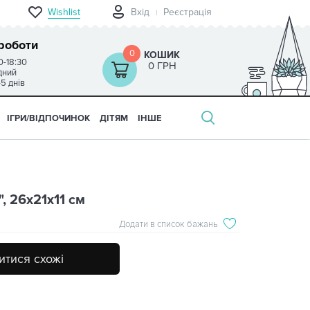
Wishlist
Вхід
Реєстрація
роботи
0
КОШИК
0-18:30
0 ГРН
ідний
-5 днів
ІГРИ/ВІДПОЧИНОК
ДІТЯМ
ІНШЕ
, 26х21х11 см
Додати в список бажань
тися схожі