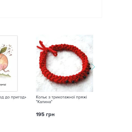
ед до пригод»
Кольє з трикотажної пряжі
Набір келихів «
"Калина"
195 грн
549 грн