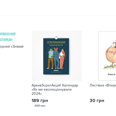
ерний «Знімай
АрхивSuperАкція! Календар
Листівка «Впер
«Як ми еволюціонували
2024»
189 грн
30 грн
399 грн