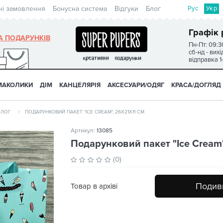
Рус
Укр
ні замовлення
Бонусна система
Відгуки
Блог
Графік 
А ПОДАРУНКІВ
Пн-Пт: 09:3
сб-нд - вих
відправка 1
МАКОЛИКИ
ДІМ
КАНЦЕЛЯРІЯ
АКСЕСУАРИ/ОДЯГ
КРАСА/ДОГЛЯД
АЛОГ
ПОДАРУНКОВИЙ ПАКЕТ "ICE CREAM", 26Х21Х11 СМ
Артикул:
13085
Подарунковий пакет "Ice Cream"
(0)
Подиви
Товар в архіві