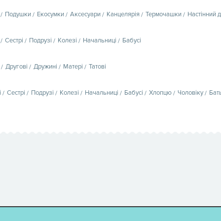
Подушки
Екосумки
Аксесуари
Канцелярія
Термочашки
Настінний 
Сестрі
Подрузі
Колезі
Начальниці
Бабусі
Другові
Дружині
Матері
Татові
і
Сестрі
Подрузі
Колезі
Начальниці
Бабусі
Хлопцю
Чоловіку
Бат