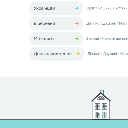
Українцям
Одяг
Чашки
Листівки
8 Березня
Дівчині
Дружині
Мамі
14 лютого
Братові
Коханій дівчині
День народження
Дівчині
Дружині
Мам