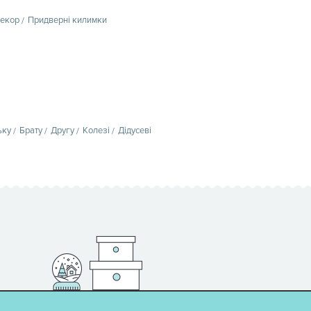
декор
Придверні килимки
ьку
Брату
Другу
Колезі
Дідусеві