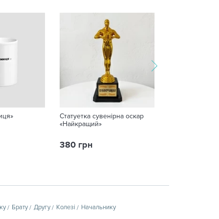
иця»
Статуетка сувенірна оскар
Захисна маска 
«Найкращий»
380 грн
125 грн
ку
Брату
Другу
Колезі
Начальнику