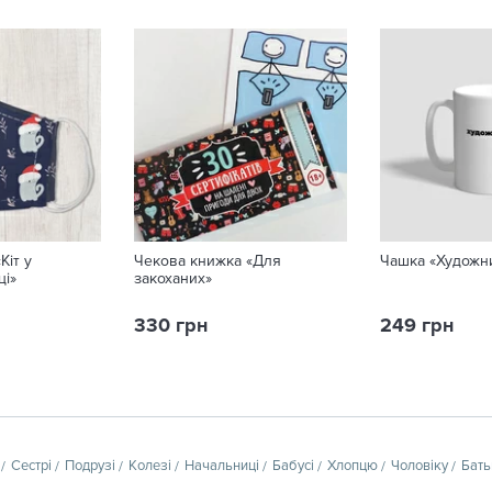
Кіт у
Чекова книжка «Для
Чашка «Художн
ці»
закоханих»
330 грн
249 грн
Сестрі
Подрузі
Колезі
Начальниці
Бабусі
Хлопцю
Чоловіку
Бать